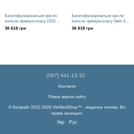
Багатофункціональне крісло
Багатофункціональне крісло
колісне преміум-класу OSD
колісне преміум-класу Netti 4U
Netti
CE Plus
36 618 грн
36 618 грн
(067) 441-13-10
Контакти
Повна версія сайту
© Копірайт 2012-2026 UkrMedShop™ - медична техніка. Всі
права захищені.
Укр
Рус