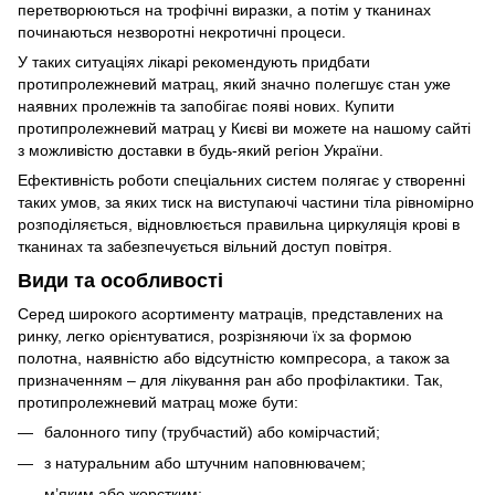
перетворюються на трофічні виразки, а потім у тканинах
починаються незворотні некротичні процеси.
У таких ситуаціях лікарі рекомендують придбати
протипролежневий матрац, який значно полегшує стан уже
наявних пролежнів та запобігає появі нових. Купити
протипролежневий матрац у Києві ви можете на нашому сайті
з можливістю доставки в будь-який регіон України.
Ефективність роботи спеціальних систем полягає у створенні
таких умов, за яких тиск на виступаючі частини тіла рівномірно
розподіляється, відновлюється правильна циркуляція крові в
тканинах та забезпечується вільний доступ повітря.
Види та особливості
Серед широкого асортименту матраців, представлених на
ринку, легко орієнтуватися, розрізняючи їх за формою
полотна, наявністю або відсутністю компресора, а також за
призначенням – для лікування ран або профілактики. Так,
протипролежневий матрац може бути:
балонного типу (трубчастий) або комірчастий;
з натуральним або штучним наповнювачем;
м’яким або жорстким;