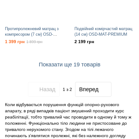
Протипролежневий матрац з
Подвійний комірчастий матрац
компресором (7 см) OSD-
(14 см) OSD-MAT-PREMIUM
B01TKS03
1 399 грн
2 199 грн
1 899 грн
Показати ще 19 товарів
Назад
Вперед
1
з 2
Коли відбувається порушення функцій
опорно-рухового
апарату, в ряді випадків пацієнт змушений проходити курс
реабілітації, тобто тривалий час проводити в одному й тому ж
положенні. Функціонально тіло людини не пристосоване до
тривалого нерухомого стану. Згодом на тілі лежачого
починають з’являтися пролежні, які без належного догляду