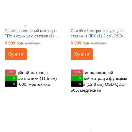
2
Протипролежневий матрац із
Секційний матрац з функцією
ТПУ з функцією статики (11
статики з ПВХ (11,5 см) OSD-F-
см) OSD-F-605
501
5 999 грн
5 999 грн
6 499 грн
6 499 грн
Купити
Купити
−6%
−17%
6
6
6
6
3