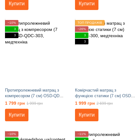
Купити
Купити
−10%
ТОП ПРОДАЖІВ
3
−26%
3
3
3
Протипролежневий матрац з
Комірчастий матрац з
компресором (7 см) OSD-QDC-
функцією статики (7 см) OSD-
303
F-300
1 799 грн
1 999 грн
1 999 грн
2 699 грн
Купити
Купити
−10%
−11%