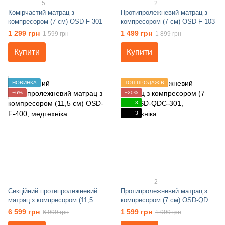
5
2
Комірчастий матрац з
Протипролежневий матрац з
компресором (7 см) OSD-F-301
компресором (7 см) OSD-F-103
1 299 грн
1 499 грн
1 599 грн
1 899 грн
Купити
Купити
НОВИНКА
ТОП ПРОДАЖІВ
−6%
−20%
3
3
2
Секційний протипролежневий
Протипролежневий матрац з
матрац з компресором (11,5
компресором (7 см) OSD-QDC-
см) OSD-F-400
301
6 599 грн
1 599 грн
6 999 грн
1 999 грн