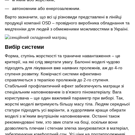
автономним або енергозалежним.
Варто зазначити, що всі ці різновиди представлені в лінійці
продукції компанії OSD – провідного виробника обладнання та
медтехніки для людей з обмеженими можливостями в Україні.
Вибір системи
Форма, ступінь жорсткості та граничне навантаження – це
критерії, на які слід звертати увагу. Балонні моделі чудово
підходять для лікування вже наявних пролежнів, аж до 4-го
ступеня розвитку. Комірчасті системи ефективно
справляються з терапією пролежнів до 2-го ступеня.
Стабільний профілактичний ефект забезпечують матраци зі
спеціальним наповнювачем із в’язкого піноматеріалу. Вага
користувача – ще один важливий параметр при виборі. Так,
жорсткі моделі витримують більшу масу тіла. Людям середньої
статури підходять усі варіанти, а худорлявим краще обирати
моделі з м’яким внутрішнім наповнювачем. Останні також
рекомендовані тим, хто звик спати на боці, оскільки вони
дозволяють плечам і стегнам злегка занурюватися в матеріал,
забезпечуючи комфортний сон. Усі ціни на протипролежневі