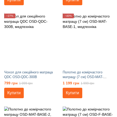
−27%
−40%
Чохол для секційного матраца
Полотно до комірчастого
QDC OSD-QDC-300B
матрацу (7 см) OSD-MAT-
BASE-1
799 грн
1 199 грн
1 099 грн
1 999 грн
Купити
Купити