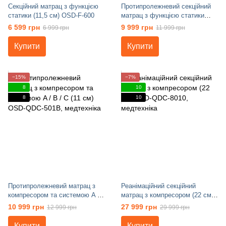
Секційний матрац з функцією
Протипролежневий секційний
статики (11,5 см) OSD-F-600
матрац з функцією статики
(12,8 см) OSD-QDC-505
6 599 грн
9 999 грн
6 999 грн
11 999 грн
Купити
Купити
−15%
−7%
8
10
8
10
Протипролежневий матрац з
Реанімаційний секційний
компресором та системою A /
матрац з компресором (22 см)
B / C (11 см) OSD-QDC-501B
OSD-QDC-8010
10 999 грн
27 999 грн
12 999 грн
29 999 грн
Купити
Купити