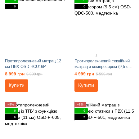
6
6
6
6
1
Протипролежневий матрац 12
Протипролежневий секційний
см ПВХ OSD-HCU16P
матрац з компресором (9,5 см)
OSD-QDC-500
8 999 грн
4 999 грн
9 999 грн
5 599 грн
Купити
Купити
−8%
−8%
6
6
6
6