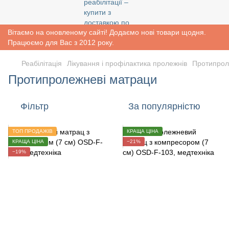
Вітаємо на оновленому сайті! Додаємо нові товари щодня.
Працюємо для Вас з 2012 року.
Реабiлiтацiя
Лікування і профілактика пролежнів
Протипрол
Протипролежневі матраци
Фільтр
За популярністю
ТОП ПРОДАЖІВ
КРАЩА ЦІНА
КРАЩА ЦІНА
−21%
−19%