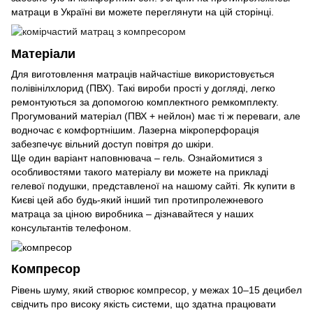
матраци в Україні ви можете переглянути на
цій
сторінці.
Матеріали
Для виготовлення матраців найчастіше використовується
полівінілхлорид (ПВХ). Такі вироби прості у догляді, легко
ремонтуються за допомогою комплектного ремкомплекту.
Прогумований матеріал (ПВХ + нейлон) має ті ж переваги, але
водночас є комфортнішим. Лазерна мікроперфорація
забезпечує вільний доступ повітря до шкіри.
Ще один варіант наповнювача – гель. Ознайомитися з
особливостями такого матеріалу ви можете на прикладі
гелевої подушки, представленої на нашому сайті. Як купити в
Києві цей або будь-який інший тип протипролежневого
матраца за ціною виробника – дізнавайтеся у наших
консультантів телефоном.
Компресор
Рівень шуму, який створює компресор, у межах 10–15 децибел
свідчить про високу якість системи, що здатна працювати