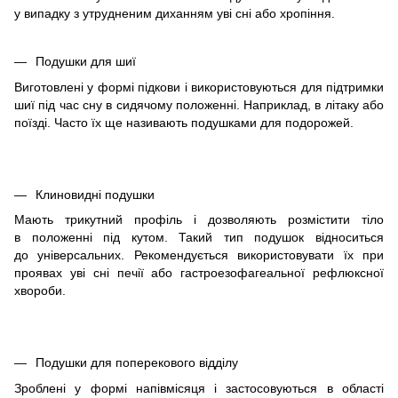
у випадку з утрудненим диханням уві сні або хропіння.
Подушки для шиї
Виготовлені у формі підкови і використовуються для підтримки
шиї під час сну в сидячому положенні. Наприклад, в літаку або
поїзді. Часто їх ще називають подушками для подорожей.
Клиновидні подушки
Мають трикутний профіль і дозволяють розмістити тіло
в положенні під кутом. Такий тип подушок відноситься
до універсальних. Рекомендується використовувати їх при
проявах уві сні печії або гастроезофагеальної рефлюксної
хвороби.
Подушки для поперекового відділу
​Зроблені у формі напівмісяця і застосовуються в області