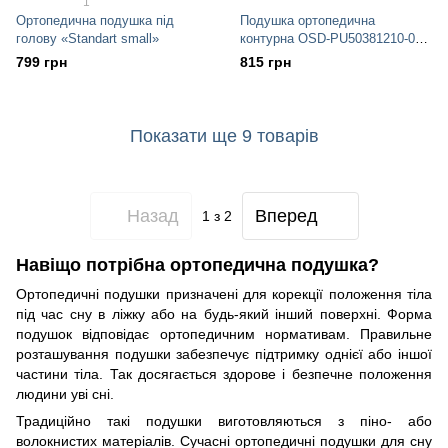
1
Ортопедична подушка під
Подушка ортопедична
голову «Standart small»
контурна OSD-PU50381210-01-
07
799 грн
815 грн
Показати ще 9 товарів
Назад
Вперед
1
з 2
Навіщо потрібна ортопедична подушка?
Ортопедичні подушки призначені для корекції положення тіла
під час сну в ліжку або на
будь-який
інший поверхні. Форма
подушок відповідає ортопедичним нормативам. Правильне
розташування подушки забезпечує підтримку однієї або іншої
частини тіла. Так досягається здорове і безпечне положення
людини уві сні.
Традиційно такі подушки виготовляються з піно- або
волокнистих матеріалів. Сучасні ортопедичні подушки для сну