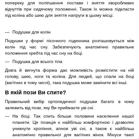
попереку для поліпшення постави і зняття хворобливих
відчуттів при сидячому положенні. Також їх можна підкласти
під коліна або шию для зняття напруги в цьому місці.
Подушки для колін
Подушки у формі пісочного годинника розташовується між
колін під час сну. Забезпечують анатомічно правильне
положення хребта під час сну на боці.
Подушка для всього тіла
Довга й вигнута форма дає можливість розмістити на ній
голову, шию, ноги та коліна. Для людей, що спали на боці
(вагітних в тому числі), така подушка може замінити всі інші.
В якій пози Ви спите?
Правильний вибір ортопедичної подушки багато в чому
залежить від пози, яку Ви приймаєте уві сні.
На боці. Так спить більше половини населення нашої
планети. Ця позиція є найбільш комфортною і дозволяє
уникнути хропіння, апное уві сні, а також є найбільш
анатомічно правильної для вагітних жінок. Мінуси такої