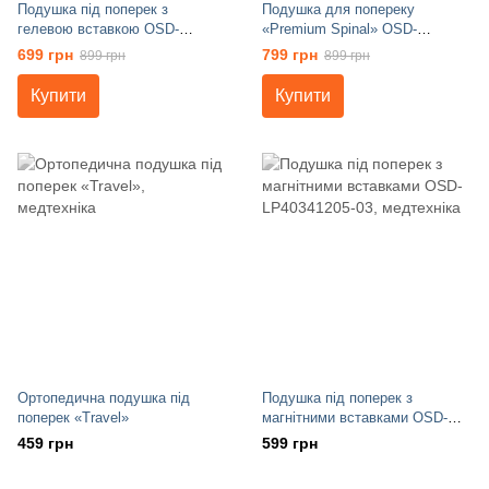
Подушка під поперек з
Подушка для попереку
гелевою вставкою OSD-
«Premium Spinal» OSD-
LP363313-GL
LP381338
699 грн
799 грн
899 грн
899 грн
Купити
Купити
Ортопедична подушка під
Подушка під поперек з
поперек «Travel»
магнітними вставками OSD-
LP40341205-03
459 грн
599 грн