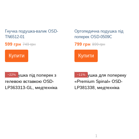
Гнучка подушка-валик OSD-
Ортопедична подушка під
TN6512-01
поперек OSD-0509C
599 грн
799 грн
749 грн
899 грн
Купити
Купити
−22%
−11%
1