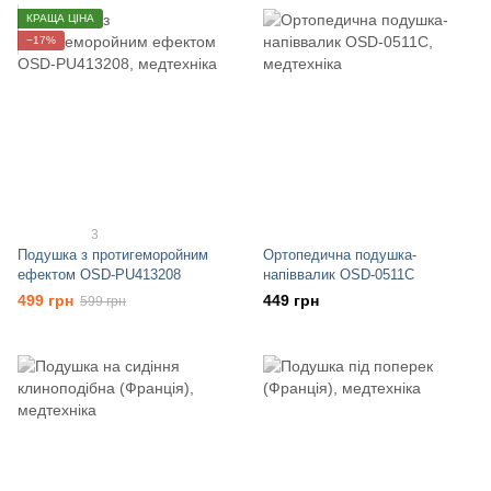
КРАЩА ЦІНА
−17%
3
Подушка з протигеморойним
Ортопедична подушка-
ефектом OSD-PU413208
напіввалик OSD-0511C
499 грн
449 грн
599 грн