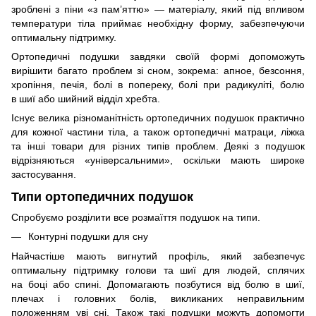
зроблені з піни «з пам’яттю» — матеріалу, який під впливом
температури тіла приймає необхідну форму, забезпечуючи
оптимальну підтримку.
Ортопедичні подушки завдяки своїй формі допоможуть
вирішити багато проблем зі сном, зокрема: апное, безсоння,
хропіння, печія, болі в попереку, болі при радикуліті, болю
в шиї або шийний відділ хребта.
Існує велика різноманітність ортопедичних подушок практично
для кожної частини тіла, а також ортопедичні матраци, ліжка
та інші товари для різних типів проблем. Деякі з подушок
відрізняються «універсальними», оскільки мають широке
застосування.
Типи ортопедичних подушок
Спробуємо розділити все розмаїття подушок на типи.
Контурні подушки для сну
Найчастіше мають вигнутий профіль, який забезпечує
оптимальну підтримку голови та шиї для людей, сплячих
на боці або спині. Допомагають позбутися від болю в шиї,
плечах і головних болів, викликаних неправильним
положенням уві сні. Також такі подушки можуть допомогти