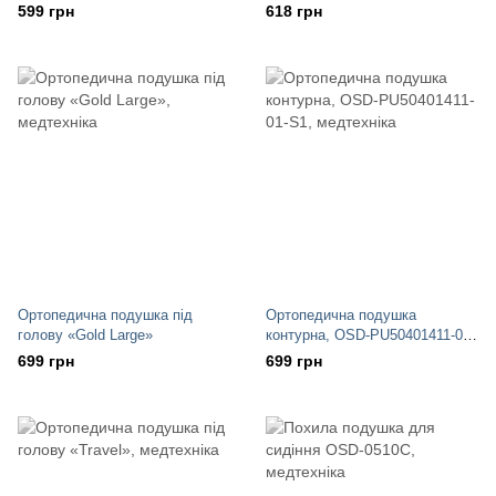
PP50351008-MM
599 грн
618 грн
Ортопедична подушка під
Ортопедична подушка
голову «Gold Large»
контурна, OSD-PU50401411-01-
S1
699 грн
699 грн