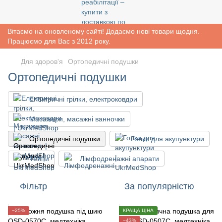
Вітаємо на оновленому сайті! Додаємо нові товари щодня.
Працюємо для Вас з 2012 року.
Для здоров'я
Ортопедичні подушки
Ортопедичні подушки
Електричні грілки, електроковдри
Масажери, масажні ванночки
Ортопедичні подушки
Голки для акупунктури
Тейпи
Лімфодренажні апарати
Фільтр
За популярністю
−25%
КРАЩА ЦІНА
−43%