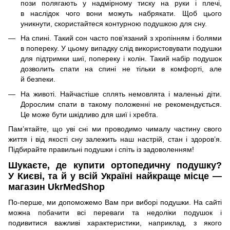
пози полягають у надмірному тиску на руки і плечі,
в наслідок чого вони можуть набрякати. Щоб цього
уникнути, скористайтеся контурною подушкою для сну.
На спині. Такий сон часто пов’язаний з хропінням і болями
в попереку. У цьому випадку слід використовувати подушки
для підтримки шиї, попереку і колін. Такий набір подушок
дозволить спати на спині не тільки в комфорті, але
й безпеки.
На животі. Найчастіше сплять немовлята і маленькі діти.
Дорослим спати в такому положенні не рекомендується.
Це може бути шкідливо для шиї і хребта.
Пам’ятайте, що уві сні ми проводимо чималу частину свого
життя і від якості сну залежить наш настрій, стан і здоров’я.
Підбирайте правильні подушки і спіть із задоволенням!
Шукаєте, де купити ортопедичну подушку?
У Києві, та й у всій Україні найкраще місце —
магазин UkrMedShop
По-перше
, ми допоможемо Вам при виборі подушки. На сайті
можна побачити всі переваги та недоліки подушок і
подивитися важливі характеристики, наприклад, з якого