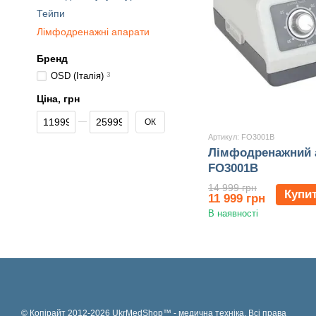
Тейпи
Лімфодренажні апарати
Бренд
OSD (Італія)
3
Ціна, грн
Від Ціна, грн
До Ціна, грн
ОК
Артикул: FO3001B
Лімфодренажний а
FO3001B
14 999 грн
Купи
11 999 грн
В наявності
© Копірайт 2012-2026 UkrMedShop™ - медична техніка. Всі права