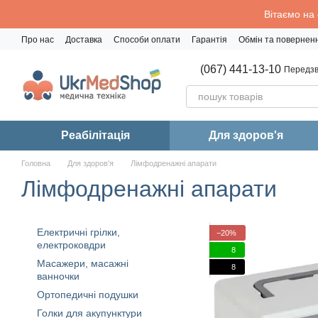
Перейти до основного контенту
Вітаємо на
Про нас
Доставка
Способи оплати
Гарантія
Обмін та повернен
Політика конфіденційності
(067) 441-13-10
Передзв
Реабiлiтацiя
Для здоров'я
Головна
Для здоров'я
Лімфодренажні апарати
Лімфодренажні апарати
Електричні грілки,
−20%
електроковдри
8
Масажери, масажні
8
ванночки
Ортопедичні подушки
Голки для акупунктури