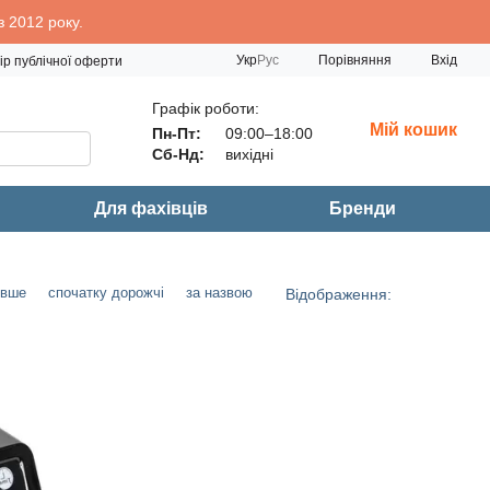
 2012 року.
Порівняння
Укр
Рус
Вхід
ір публічної оферти
Графік роботи:
Мій кошик
Пн-Пт:
09:00–18:00
Сб-Нд:
вихідні
Для фахівців
Бренди
евше
спочатку дорожчі
за назвою
Відображення: