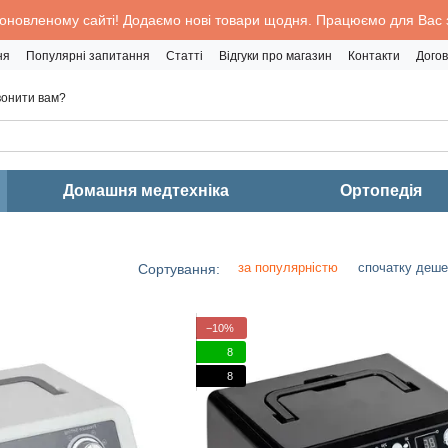
 оновленому сайті! Додаємо нові товари щодня. Працюємо для Вас з
ня
Популярні запитання
Статті
Відгуки про магазин
Контакти
Догов
онити вам?
Домашня медтехніка
Ортопедія
за популярністю
спочатку деш
Сортування:
−10%
8
8