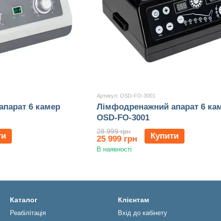
Артикул: OSD-FO-3001
парат 6 камер
Лімфодренажний апарат 6 ка
OSD-FO-3001
28 999 грн
ти
Купити
25 999 грн
В наявності
Каталог
Клієнтам
Реабiлiтацiя
Вхід до кабінету