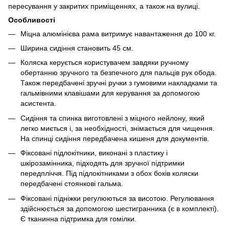
пересування у закритих приміщеннях, а також на вулиці.
Особливості
Міцна алюмінієва рама витримує навантаження до 100 кг.
Ширина сидіння становить 45 см.
Коляска керується користувачем завдяки ручному
обертанню зручного та безпечного для пальців рук обода.
Також передбачені зручні ручки з гумовими накладками та
гальмівними клавішами для керування за допомогою
асистента.
Сидіння та спинка виготовлені з міцного нейлону, який
легко миється і, за необхідності, знімається для чищення.
На спинці сидіння передбачена кишеня для документів.
Фіксовані підлокітники, виконані з пластику і
шкірозамінника, підходять для зручної підтримки
передпліччя. Під підлокітниками з обох боків коляски
передбачені стоянкові гальма.
Фіксовані підніжки регулюються за висотою. Регулювання
здійснюється за допомогою шестигранника (є в комплекті).
Є тканинна підтримка для гомілки.