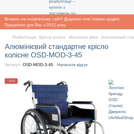
Вітаємо на оновленому сайті! Додаємо нові товари щодня.
Працюємо для Вас з 2012 року.
Реабiлiтацiя
Крісла колісні
Механічні візки
Алюмінієвий ста
Алюмінієвий стандартне крісло
колісне OSD-MOD-3-45
Артикул:
OSD-MOD-3-45
Написати відгук
−13%