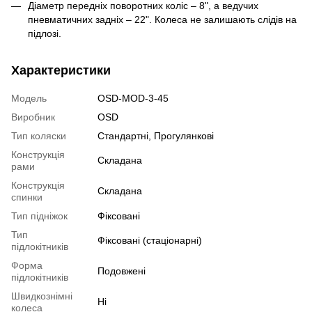
Діаметр передніх поворотних коліс – 8", а ведучих
пневматичних задніх – 22". Колеса не залишають слідів на
підлозі.
Характеристики
Модель
OSD-MOD-3-45
Виробник
OSD
Тип коляски
Стандартні
,
Прогулянкові
Конструкція
Складана
рами
Конструкція
Складана
спинки
Тип підніжок
Фіксовані
Тип
Фіксовані (стаціонарні)
підлокітників
Форма
Подовжені
підлокітників
Швидкознімні
Ні
колеса