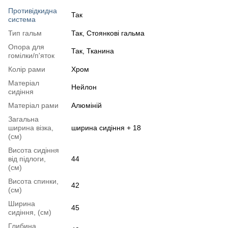
Противідкидна
Так
система
Тип гальм
Так, Стоянкові гальма
Опора для
Так, Тканина
гомілки/п'яток
Колір рами
Хром
Матеріал
Нейлон
сидіння
Матеріал рами
Алюміній
Загальна
ширина візка,
ширина сидіння + 18
(см)
Висота сидіння
від підлоги,
44
(см)
Висота спинки,
42
(см)
Ширина
45
сидіння, (см)
Глибина