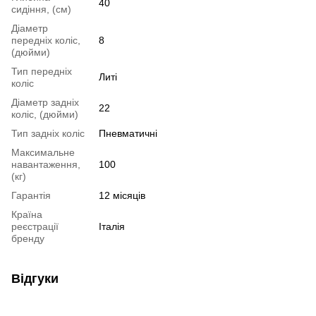
40
сидіння, (см)
Діаметр
передніх коліс,
8
(дюйми)
Тип передніх
Литі
коліс
Діаметр задніх
22
коліс, (дюйми)
Тип задніх коліс
Пневматичні
Максимальне
навантаження,
100
(кг)
Гарантія
12 місяців
Країна
реєстрації
Італія
бренду
Відгуки