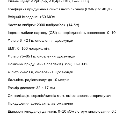
Рівень шуму: < 2μВ р-р, < 0,4μВ СКВ, 1—250 Гц
Коефіцієнт придушення синфазного сигналу (CMR): >140 дБ
Вхідний імпеданс: >50 МОм
Частота вибірки: 2000 вибірок/сек. (14 біт)
Індекс глибини наркозу (CSI) та періодичність оновлення: 0–10
Фільтр 6–42 Гц, оновлення щосекунди
ЕМГ: 0–100 логарифміч.
Фільтр 75–85 Гц, оновлення щосекунди
Показник придушення спалахів (BS%): 0–100%.
Фільтр 2–42 Гц, оновлення щосекунди
Дальність радіоканалу: до 10 метрів
Розмір дисплея: 32 × 17 мм
Сигналізація: верхніх/нижніх меж, які встановлює користувач
Придушення артефактів: автоматичне
Діапазон імпедансу датчиків: 0–10 кОм / струм вимірювання 0,