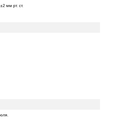
±2 мм рт. ст.
юля.