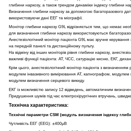
глибини наркозу, а також трендом динаміки індексу глибини на
Визначення глибини наркозу за допомогою багаторазового дат
використовуючи дані ЕЕГ та міографії.
Монітор глибини наркозу G9L відрізняється тим, що немає необ
для визначення глибини наркозу використовуються багаторазов
Анестезіологічний монітор пацієнта G9L має зручне керування 
на передній панелі та дистанційному пульту.
На відміну від інших моніторів рівня глибини наркозу, анестезі
важливі функції пацієнта: АТ, ЧСС, сатурацію кисню, ЕКГ, диха
Крім цього, анестезіологічний монітор пацієнта з визначенням
модулем інвазивного вимірювання АТ, капнографом, модулем ви
модулем визначення серцевого викиду.
ЕКГ із можливістю запису 12 відведень, автоматичним визначе
Придушення шумів під час електрохірургічних втручань, швидке
Технічна характеристика:
Технічні параметри
CSM (модуль визначення індексу глиб
Чутливість ЕЕГ (EEG): ±400μВ