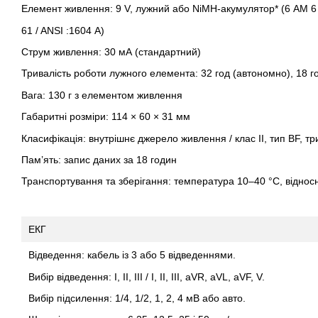
Елемент живлення: 9 V, лужний або NiMH-акумулятор* (6 AM 6 
61 / ANSI :1604 А)
Струм живлення: 30 мА (стандартний)
Тривалість роботи лужного елемента: 32 год (автономно), 18 г
Вага: 130 г з елементом живлення
Габаритні розміри: 114 × 60 × 31 мм
Класифікація: внутрішнє джерело живлення / клас II, тип BF, т
Пам’ять: запис даних за 18 годин
Транспортування та зберігання: температура 10–40 °C, віднос
ЕКГ
Відведення: кабель із 3 або 5 відведеннями.
Вибір відведення: I, II, III / I, II, III, aVR, aVL, aVF, V.
Вибір підсилення: 1/4, 1/2, 1, 2, 4 мВ або авто.