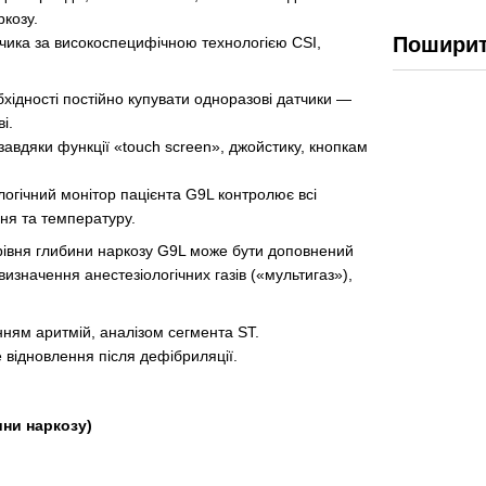
ркозу.
Поширит
чика за високоспецифічною технологією CSI,
хідності постійно купувати одноразові датчики —
і.
завдяки функції «touch screen», джойстику, кнопкам
ологічний монітор пацієнта G9L контролює всі
ння та температуру.
 рівня глибини наркозу G9L може бути доповнений
значення анестезіологічних газів («мультигаз»),
нням аритмій, аналізом сегмента ST.
 відновлення після дефібриляції.
ини наркозу)