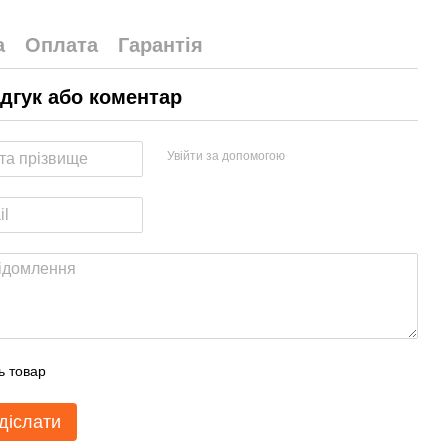
а
Оплата
Гарантія
ідгук або коментар
Увійти за допомогою
ь товар
діслати