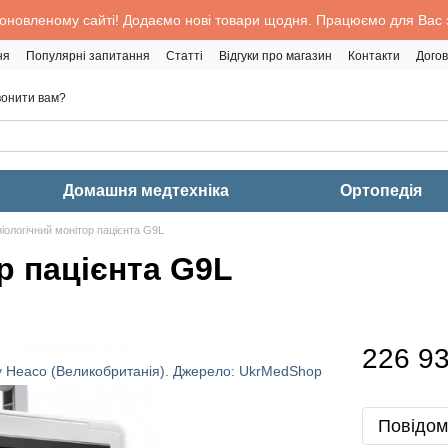
 оновленому сайті! Додаємо нові товари щодня. Працюємо для Вас з
ня
Популярні запитання
Статті
Відгуки про магазин
Контакти
Догов
онити вам?
Домашня медтехніка
Ортопедія
іологічний монітор пацієнта G9L
р пацієнта G9L
226 93
Повідом