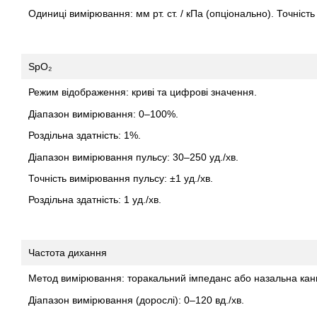
Одиниці вимірювання: мм рт. ст. / кПа (опціонально). Точність 
SpO₂
Режим відображення: криві та цифрові значення.
Діапазон вимірювання: 0–100%.
Роздільна здатність: 1%.
Діапазон вимірювання пульсу: 30–250 уд./хв.
Точність вимірювання пульсу: ±1 уд./хв.
Роздільна здатність: 1 уд./хв.
Частота дихання
Метод вимірювання: торакальний імпеданс або назальна кан
Діапазон вимірювання (дорослі): 0–120 вд./хв.