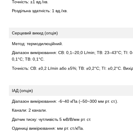
Точність: ±1 вд./хв.
Роздільна здатність: 1 вд./хв.
Серцевий викид (опція)
Метод: термодилюційний.
Діапазон вимірювання: СВ: 0,1–20,0 L/min; ТВ: 23–43°С; ТІ: 0–
0,1°С; ТВ: 0,1°С.
Точність: СВ: ±0,2 L/min або ±5%; ТВ: ±0,2°С; ТІ: ±0,2°С. Ви
ІАД (опція)
Діапазон вимірювання: -6~40 кПа (–50~300 мм рт. ст.).
Канали: 2 канали.
Датчик тиску: чутливість 5 мВ/В/мм рт. ст.
Одиниці вимірювання: мм рт. ст./кПа.