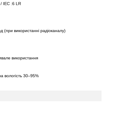
/ IEC :6 LR
од (при використанні радіоканалу)
ривале використання
на вологість 30–95%