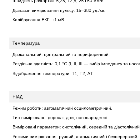
Швидкість розгортки: 6,25, 12,5, 25 і 50 мм/с.
Діапазон вимірювання пульсу: 15–380 уд./хв.
Калібрування ЕКГ: ±1 мВ
Температура
Двоканальний: центральний та периферичний.
Роздільна здатність: 0,1 °C (I, II, III — вибір імпедансу та нос
Відображення температури: Т1, Т2, ∆Т.
НІАД
Режим роботи: автоматичний осцилометричний.
Тип вимірювань: дорослі, діти, новонароджені.
Вимірювані параметри: систолічний, середній та діастолічний 
Режими вимірювання: ручний, автоматичний і безперервний.