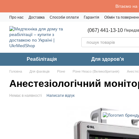
Перейти до основного контенту
Вітаємо на
Про нас
Доставка
Способи оплати
Гарантія
Обмін та повернен
Політика конфіденційності
(067) 441-13-10
Передзв
Реабiлiтацiя
Для здоров'я
Головна
Для фахівців
Різне
Різне Heaco (Великобританія)
Анестез
Анестезіологічний моніто
Немає в наявності
Написати відгук