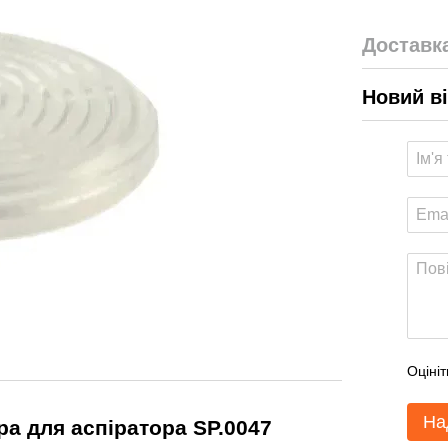
Доставк
Новий в
Оцініт
На
ра для аспіратора SP.0047