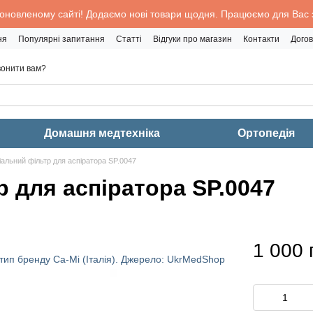
 оновленому сайті! Додаємо нові товари щодня. Працюємо для Вас з
ня
Популярні запитання
Статті
Відгуки про магазин
Контакти
Догов
онити вам?
Домашня медтехніка
Ортопедія
іальний фільтр для аспіратора SP.0047
 для аспіратора SP.0047
1 000 