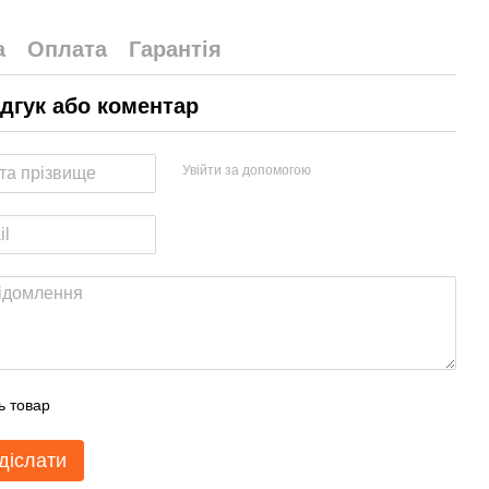
а
Оплата
Гарантія
ідгук або коментар
Увійти за допомогою
ь товар
діслати