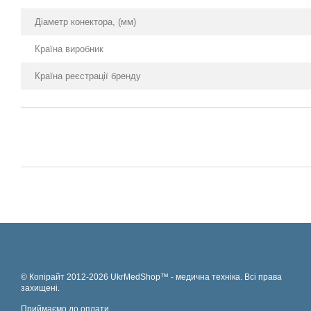
Діаметр конектора, (мм)
Країна виробник
Країна реєстрації бренду
© Копірайт 2012-2026 UkrMedShop™ - медична техніка. Всі права
захищені.
Приймаємо до оплати