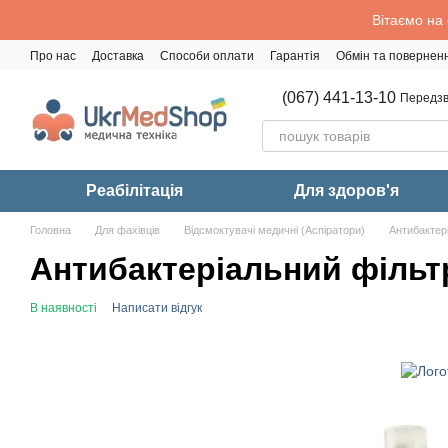
Перейти до основного контенту
Вітаємо на
Про нас
Доставка
Способи оплати
Гарантія
Обмін та повернен
Політика конфіденційності
(067) 441-13-10
Передзв
Реабiлiтацiя
Для здоров'я
Головна
Для фахівців
Відсмоктувачі медичні (Аспіратори)
Антибактер
Антибактеріальний фільтр
В наявності
Написати відгук