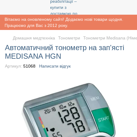
Вітаємо на оновленому сайті! Додаємо нові товари щодня.
Працюємо для Вас з 2012 року.
Домашня медтехніка
Тонометри
Тонометри Medisana (Нім
Автоматичний тонометр на зап'ясті
MEDISANA HGN
Артикул:
51068
Написати відгук