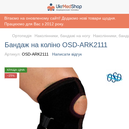
Вітаємо на оновленому сайті! Додаємо нові товари щодня.
Працюємо для Вас з 2012 року.
Ортопедія
Наколінники, бандажі на ногу
Наколінники, банда
Бандаж на коліно OSD-ARK2111
Артикул:
OSD-ARK2111
Написати відгук
КРАЩА ЦІНА
−25%