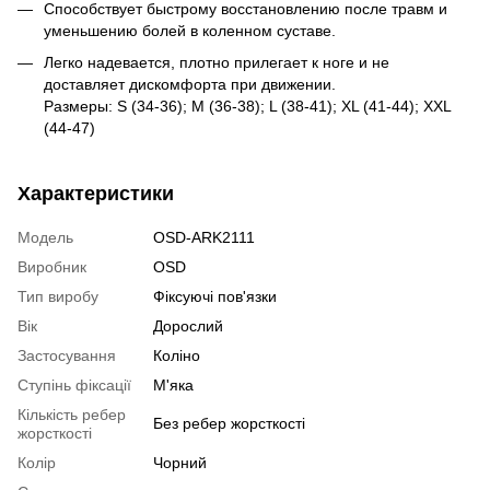
Способствует быстрому восстановлению после травм и
уменьшению болей в коленном суставе.
Легко надевается, плотно прилегает к ноге и не
доставляет дискомфорта при движении.
Размеры: S (34-36); M (36-38); L (38-41); XL (41-44); XXL
(44-47)
Характеристики
Модель
OSD-ARK2111
Виробник
OSD
Тип виробу
Фіксуючі пов'язки
Вік
Дорослий
Застосування
Коліно
Ступінь фіксації
М'яка
Кількість ребер
Без ребер жорсткості
жорсткості
Колір
Чорний