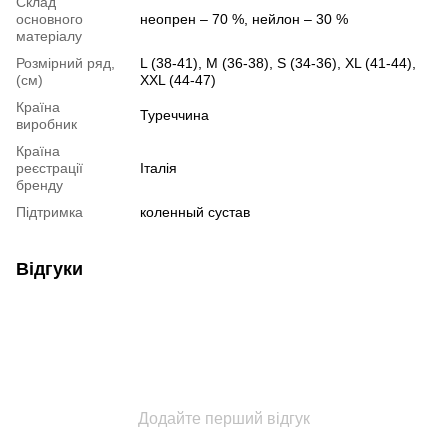
Склад
основного
неопрен – 70 %, нейлон – 30 %
матеріалу
Розмірний ряд,
L (38-41), M (36-38), S (34-36), XL (41-44),
(см)
XXL (44-47)
Країна
Туреччина
виробник
Країна
реєстрації
Італія
бренду
Підтримка
коленный сустав
Відгуки
Додайте перший відгук