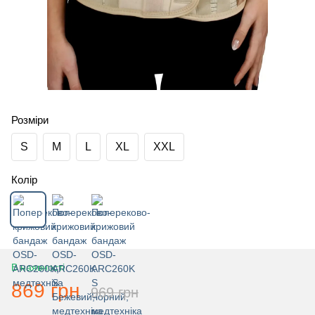
Розміри
S
M
L
XL
XXL
Колір
В наявності
869 грн
969 грн