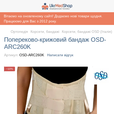
Вітаємо на оновленому сайті! Додаємо нові товари щодня.
Працюємо для Вас з 2012 року.
Ортопедія
Корсети, бандажі
Корсети, бандажі OSD (Італія)
Попереково-крижовий бандаж OSD-
ARC260K
Артикул:
OSD-ARC260K
Написати відгук
−10%