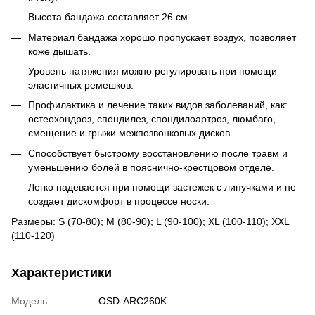
Высота бандажа составляет 26 см.
Материал бандажа хорошо пропускает воздух, позволяет
коже дышать.
Уровень натяжения можно регулировать при помощи
эластичных ремешков.
Профилактика и лечение таких видов заболеваний, как:
остеохондроз, спондилез, спондилоартроз, люмбаго,
смещение и грыжи межпозвонковых дисков.
Способствует быстрому восстановлению после травм и
уменьшению болей в пояснично-крестцовом отделе.
Легко надевается при помощи застежек с липучками и не
создает дискомфорт в процессе носки.
Размеры: S (70-80); M (80-90); L (90-100); XL (100-110); XXL
(110-120)
Характеристики
Модель
OSD-ARC260K