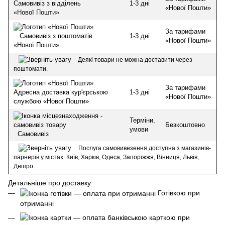
1-3 дні
Самовивіз з відділень
«Нової Пошти»
«Нової Пошти»
За тарифами
1-3 дні
Самовивіз з поштоматів
«Нової Пошти»
«Нової Пошти»
Деякі товари не можна доставити через
поштомати.
За тарифами
1-3 дні
Адресна доставка кур'єрською
«Нової Пошти»
службою «Нової Пошти»
Терміни,
Безкоштовно
умови
Самовивіз
Послуга самовивезення доступна з магазинів-
парнерів у містах: Київ, Харків, Одеса, Запоріжжя, Вінниця, Львів,
Дніпро.
Детальніше про доставку
Готівкою при
отриманні