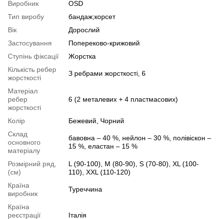
Виробник
OSD
Тип виробу
бандаж;корсет
Вік
Дорослий
Застосування
Попереково-крижовий
Ступінь фіксації
Жорстка
Кількість ребер
З ребрами жорсткості, 6
жорсткості
Матеріал
ребер
6 (2 металевих + 4 пластмасових)
жорсткості
Колір
Бежевий, Чорний
Склад
бавовна – 40 %, нейлон – 30 %, полівіскон –
основного
15 %, еластан – 15 %
матеріалу
Розмірний ряд,
L (90-100), M (80-90), S (70-80), XL (100-
(см)
110), XXL (110-120)
Країна
Туреччина
виробник
Країна
реєстрації
Італія