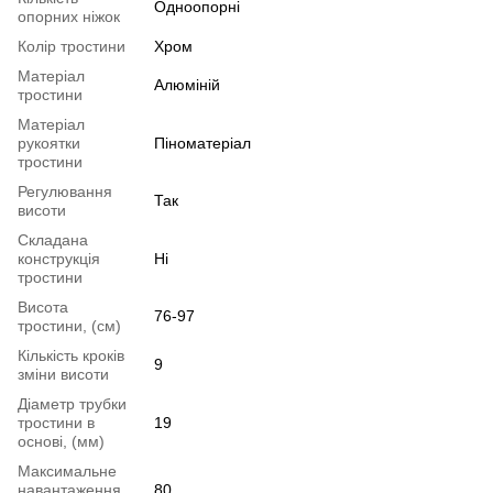
Одноопорні
опорних ніжок
Колір тростини
Хром
Матеріал
Алюміній
тростини
Матеріал
рукоятки
Піноматеріал
тростини
Регулювання
Так
висоти
Складана
конструкція
Ні
тростини
Висота
76-97
тростини, (см)
Кількість кроків
9
зміни висоти
Діаметр трубки
тростини в
19
основі, (мм)
Максимальне
навантаження,
80