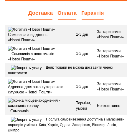
Доставка
Оплата
Гарантія
За тарифами
1-3 дні
Самовивіз з відділень
«Нової Пошти»
«Нової Пошти»
За тарифами
1-3 дні
Самовивіз з поштоматів
«Нової Пошти»
«Нової Пошти»
Деякі товари не можна доставити через
поштомати.
За тарифами
1-3 дні
Адресна доставка кур'єрською
«Нової Пошти»
службою «Нової Пошти»
Терміни,
Безкоштовно
умови
Самовивіз
Послуга самовивезення доступна з магазинів-
парнерів у містах: Київ, Харків, Одеса, Запоріжжя, Вінниця, Львів,
Дніпро.