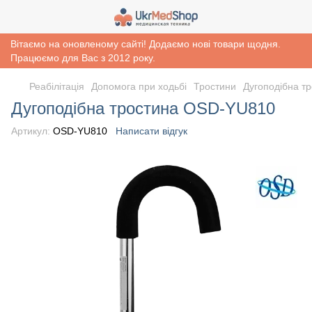
Вітаємо на оновленому сайті! Додаємо нові товари щодня.
Працюємо для Вас з 2012 року.
Реабiлiтацiя
Допомога при ходьбі
Тростини
Дугоподібна т
Дугоподібна тростина OSD-YU810
Артикул:
OSD-YU810
Написати відгук