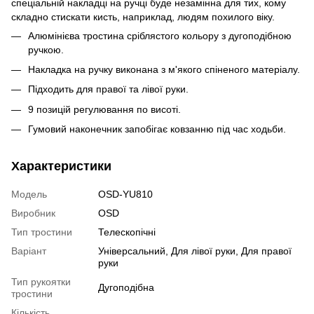
спеціальній накладці на ручці буде незамінна для тих, кому
складно стискати кисть, наприклад, людям похилого віку.
Алюмінієва тростина сріблястого кольору з дугоподібною
ручкою.
Накладка на ручку виконана з м'якого спіненого матеріалу.
Підходить для правої та лівої руки.
9 позицій регулювання по висоті.
Гумовий наконечник запобігає ковзанню під час ходьби.
Характеристики
Модель
OSD-YU810
Виробник
OSD
Тип тростини
Телескопічні
Варіант
Універсальний
,
Для лівої руки
,
Для правої
руки
Тип рукоятки
Дугоподібна
тростини
Кількість