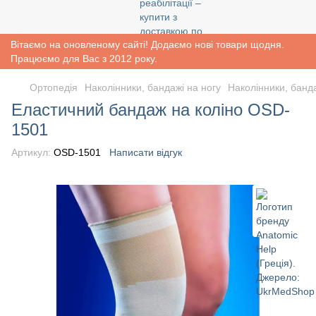
Вітаємо на оновленому сайті! Додаємо нові товари щодня.
Працюємо для Вас з 2012 року.
Ортопедія
Наколінники, бандажі на ногу
Наколінники, банда
Еластичний бандаж на коліно OSD-
1501
Артикул:
OSD-1501
Написати відгук