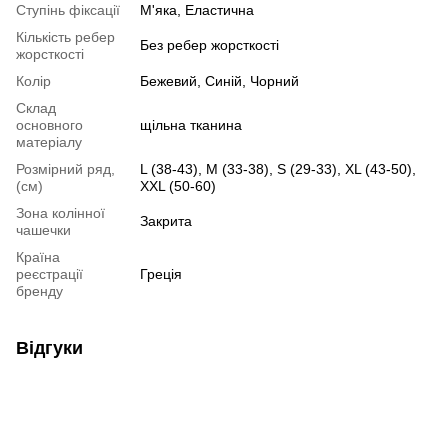
Ступінь фіксації
М'яка, Еластична
Кількість ребер
Без ребер жорсткості
жорсткості
Колір
Бежевий, Синій, Чорний
Склад
основного
щільна тканина
матеріалу
Розмірний ряд,
L (38-43), M (33-38), S (29-33), XL (43-50),
(см)
XXL (50-60)
Зона колінної
Закрита
чашечки
Країна
реєстрації
Греція
бренду
Відгуки