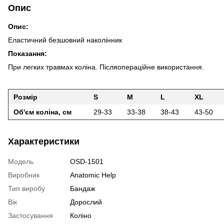
Опис
Опис:
Еластичний безшовний наколінник
Показання:
При легких травмах коліна. Післяопераційне використання.
Розмір
S
M
L
XL
Об'єм
кол
і
на, см
29-33
33-38
38-43
43-50
Характеристики
Модель
OSD-1501
Виробник
Anatomic Help
Тип виробу
Бандаж
Вік
Дорослий
Застосування
Коліно