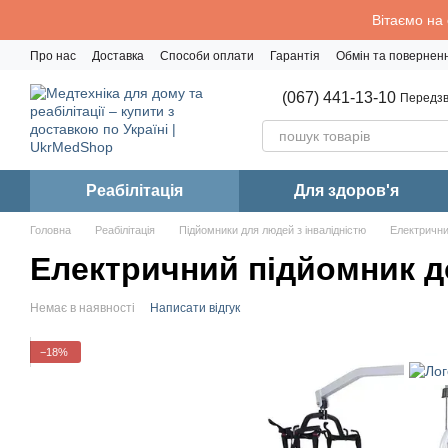
Перейти до основного контенту
Вітаємо на
Про нас
Доставка
Способи оплати
Гарантія
Обмін та повернен
Політика конфіденційності
(067) 441-13-10
Передзв
Реабiлiтацiя
Для здоров'я
Головна
Реабiлiтацiя
Підйомники для людей з інвалідністю
Електричн
Електричний підйомник 
Немає в наявності
Написати відгук
−18%