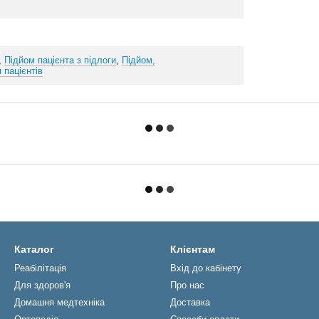
,
Підйом пацієнта з підлоги
,
Підйом,
 пацієнтів
Каталог
Клієнтам
Реабiлiтацiя
Вхід до кабінету
Для здоров'я
Про нас
Домашня медтехніка
Доставка