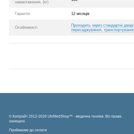
навантаження, (кг)
Гарантія
12 місяців
Проходить через стандартні двері
Особливості
пересаджування, транспортування
© Копірайт 2012-2026 UkrMedShop™ - медична техніка. Всі права
захищені.
Приймаємо до оплати