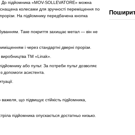
том. До підйомника «MOV-SOLLEVATORE» можна
 оснащена колесами для зручності переміщення по
Поширит
 прорізи. На підйомнику передбачена кнопка
буванням. Таке покриття захищає метал — він не
міщенням і через стандартні дверні прорізи.
виробництва ТМ «Linak».
підйомнику або пульт. За потреби пульт дозволяє
ез допомоги асистента.
туації.
важеля, що підвищує стійкість підйомника,
стріла підйомника опускається достатньо низько.