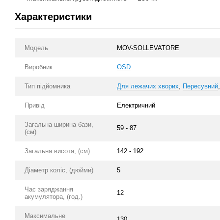
Характеристики
Модель
MOV-SOLLEVATORE
Виробник
OSD
Тип підйомника
Для лежачих хворих
,
Пересувний
Привід
Електричний
Загальна ширина бази,
59 - 87
(см)
Загальна висота, (см)
142 - 192
Діаметр коліс, (дюйми)
5
Час заряджання
12
акумулятора, (год.)
Максимальне
130