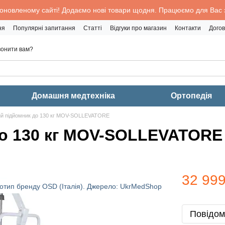
 оновленому сайті! Додаємо нові товари щодня. Працюємо для Вас з
ня
Популярні запитання
Статті
Відгуки про магазин
Контакти
Догов
онити вам?
Домашня медтехніка
Ортопедія
ий підйомник до 130 кг MOV-SOLLEVATORE
до 130 кг MOV-SOLLEVATORE
32 999
Повідом