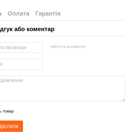
а
Оплата
Гарантія
ідгук або коментар
Увійти за допомогою
ь товар
діслати