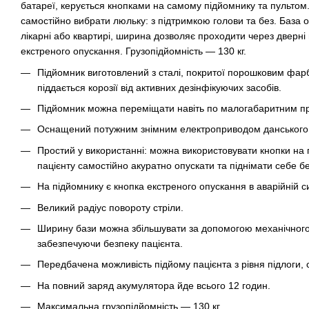
батареї, керується кнопками на самому підйомнику та пуль
самостійно вибрати люльку: з підтримкою голови та без. База
лікарні або квартирі, ширина дозволяє проходити через дверні
екстреного опускання. Грузопідйомність — 130 кг.
Підйомник виготовлений з сталі, покритої порошковим фар
піддається корозії від активних дезінфікуючих засобів.
Підйомник можна переміщати навіть по малогабаритним при
Оснащений потужним знімним електроприводом данського 
Простий у використанні: можна використовувати кнопки на 
пацієнту самостійно акуратно опускати та піднімати себе б
На підйомнику є кнопка екстреного опускання в аварійній си
Великий радіус повороту стріли.
Ширину бази можна збільшувати за допомогою механічного 
забезпечуючи безпеку пацієнта.
Передбачена можливість підйому пацієнта з рівня підлоги, 
На повний заряд акумулятора йде всього 12 годин.
Максимальна грузопідйомність — 130 кг.