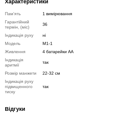
Характеристики
Пам'ять
1 вимірювання
Гарантійний
36
термін, (міс)
Індикація руху
ні
Модель
M1-1
Живлення
4 батарейки АА
Індикація
так
аритмії
Розмір манжети
22-32 см
Індикація руху
підвищенного
так
тиску
Відгуки