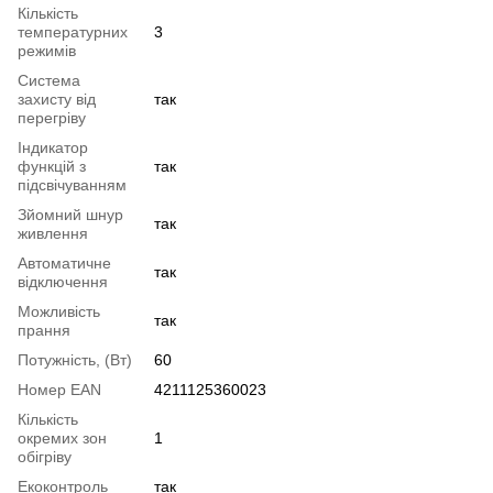
Кількість
температурних
3
режимів
Система
захисту від
так
перегріву
Індикатор
функцій з
так
підсвічуванням
Зйомний шнур
так
живлення
Автоматичне
так
відключення
Можливість
так
прання
Потужність, (Вт)
60
Номер EAN
4211125360023
Кількість
окремих зон
1
обігріву
Екоконтроль
так