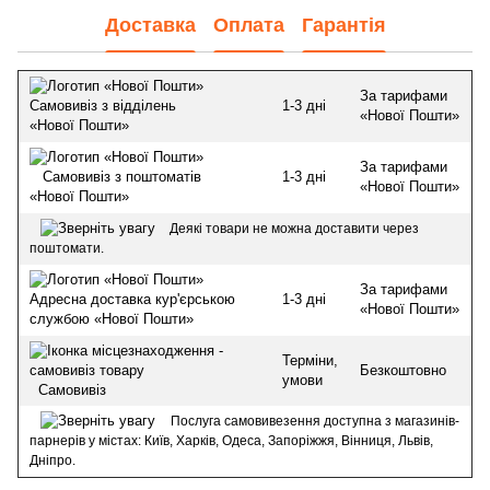
Доставка
Оплата
Гарантія
За тарифами
1-3 дні
Самовивіз з відділень
«Нової Пошти»
«Нової Пошти»
За тарифами
1-3 дні
Самовивіз з поштоматів
«Нової Пошти»
«Нової Пошти»
Деякі товари не можна доставити через
поштомати.
За тарифами
1-3 дні
Адресна доставка кур'єрською
«Нової Пошти»
службою «Нової Пошти»
Терміни,
Безкоштовно
умови
Самовивіз
Послуга самовивезення доступна з магазинів-
парнерів у містах: Київ, Харків, Одеса, Запоріжжя, Вінниця, Львів,
Дніпро.