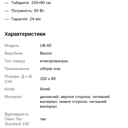
Габарити: 150×80 см
Потужність: 60 Вт
Гарантія: 24 міс
Характеристики
Модель
UB-60
Виробник
Beurer
Тип товару
електроматрас
Призначення
обігрів тіла
Розміри, Д х Ш,
150 x 80
(см)
Колір
білий
Матеріал
дихаючий; верхня сторона: нетканий
матеріал; нижня сторона: нетканий
матеріал
Відповідність
Oeko-Tex
так
Standard 100