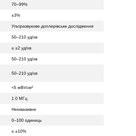
70–99%
±3%
Ультразвукове доплерівське дослідження
50–210 уд/хв
≤ ±2 уд/хв
50–210 уд/хв
50–210 уд/хв
<5 мВт/см²
1.0 МГц
Неінвазивне
0–100 одиниць
≤ ±10%