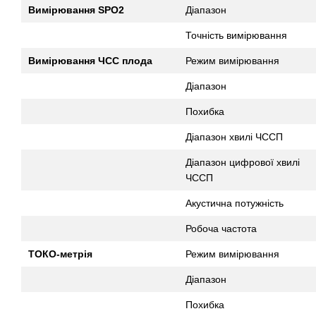
Вимірювання SPO2
Діапазон
Точність вимірювання
Вимірювання ЧСС плода
Режим вимірювання
Діапазон
Похибка
Діапазон хвилі ЧССП
Діапазон цифрової хвилі
ЧССП
Акустична потужність
Робоча частота
ТОКО-метрія
Режим вимірювання
Діапазон
Похибка