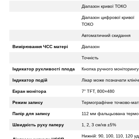
Діапазон кривої ТОКО
Діапазон цифрової кривої
ТОКО
Автоматичний скидання
Вимірювання ЧСС матері
Діапазон
Точність
Індикатор рухливості плода
Кнопка ручного моніторингу
Індикатор подій
Лікар може позначати клінічн
Екран монітора
7" TFT, 800×480
Режим запису
Термографічне точково-мат
Папір для запису
112 мм фальцьована термо
Швидкість руху паперу
1, 2, 3 см/хв ±5%
Нижній: 90, 100, 110, 120 уд