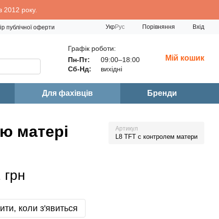
 2012 року.
Порівняння
Укр
Рус
Вхід
ір публічної оферти
Графік роботи:
Мій кошик
Пн-Пт:
09:00–18:00
Сб-Нд:
вихідні
Для фахівців
Бренди
ю матері
Артикул
L8 TFT с контролем матери
 грн
ити, коли з'явиться