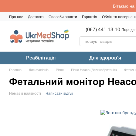
Перейти до основного контенту
Вітаємо на
Про нас
Доставка
Способи оплати
Гарантія
Обмін та повернен
Політика конфіденційності
(067) 441-13-10
Передзв
Реабiлiтацiя
Для здоров'я
Головна
Для фахівців
Різне
Різне Heaco (Великобританія)
Фетальн
Фетальний монітор Heaco
Немає в наявності
Написати відгук