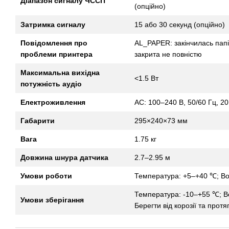
Діапазон сигналу ЧССП
(опційно)
Затримка сигналу
15 або 30 секунд (опційно)
Повідомлення про
AL_PAPER: закінчилась пап
проблеми принтера
закрита не повністю
Максимальна вихідна
<1.5 Вт
потужність аудіо
Електроживлення
AC: 100–240 В, 50/60 Гц, 20
Габарити
295×240×73 мм
Вага
1.75 кг
Довжина шнура датчика
2.7–2.95 м
Умови роботи
Температура: +5–+40 ℃; Во
Температура: -10–+55 ℃; Во
Умови зберігання
Берегти від корозії та протяг