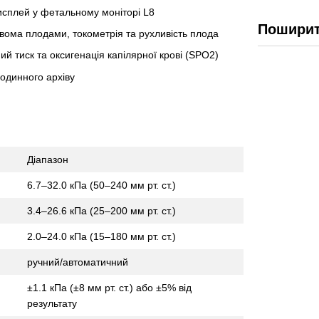
исплей у фетальному моніторі L8
Поширит
вома плодами, токометрія та рухливість плода
ий тиск та оксигенація капілярної крові (SPO2)
годинного архіву
Діапазон
6.7–32.0 кПа (50–240 мм рт. ст.)
3.4–26.6 кПа (25–200 мм рт. ст.)
2.0–24.0 кПа (15–180 мм рт. ст.)
ручний/автоматичний
±1.1 кПа (±8 мм рт. ст.) або ±5% від
результату