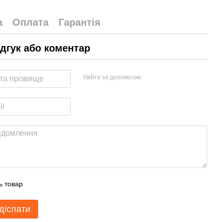
а
Оплата
Гарантія
ідгук або коментар
Увійти за допомогою
ь товар
діслати