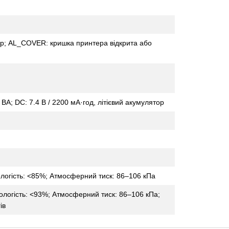
ір; AL_COVER: кришка принтера відкрита або
 ВА; DC: 7.4 В / 2200 мА·год, літієвий акумулятор
логість: <85%; Атмосферний тиск: 86–106 кПа
логість: <93%; Атмосферний тиск: 86–106 кПа;
ів