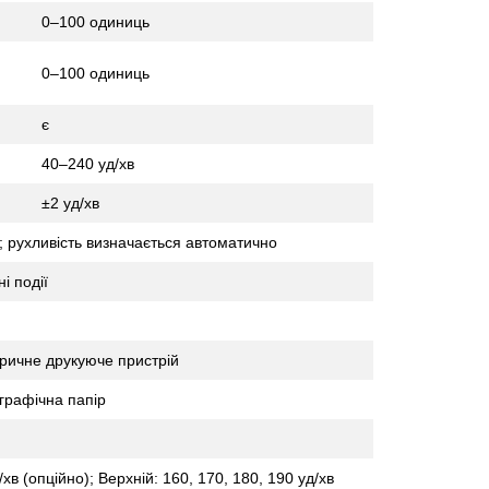
0–100 одиниць
0–100 одиниць
є
40–240 уд/хв
±2 уд/хв
; рухливість визначається автоматично
і події
ричне друкуюче пристрій
графічна папір
/хв (опційно); Верхній: 160, 170, 180, 190 уд/хв