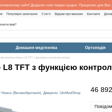
 оновленому сайті! Додаємо нові товари щодня. Працюємо для Вас з
ня
Популярні запитання
Статті
Відгуки про магазин
Контакти
Догов
онити вам?
Домашня медтехніка
Ортопедія
ий монітор Heaco L8 TFT з функцією контролю матері
 L8 TFT з функцією контрол
46 892
Повідом