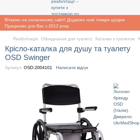
Вітаємо на оновленому сайті! Додаємо нові товари щодня.
Працюємо для Вас з 2012 року.
Реабiлiтацiя
Обладнання для туалету
Каталки з туалетом
Крісло-каталка для душу та туалету
OSD Swinger
Артикул:
OSD-2004101
Написати відгук