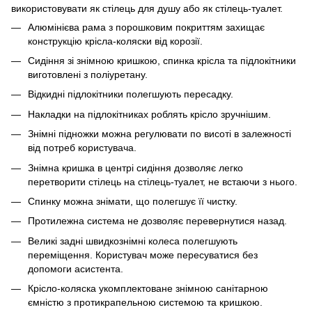
використовувати як стілець для душу або як стілець-туалет.
Алюмінієва рама з порошковим покриттям захищає
конструкцію крісла-коляски від корозії.
Сидіння зі знімною кришкою, спинка крісла та підлокітники
виготовлені з поліуретану.
Відкидні підлокітники полегшують пересадку.
Накладки на підлокітниках роблять крісло зручнішим.
Знімні підножки можна регулювати по висоті в залежності
від потреб користувача.
Знімна кришка в центрі сидіння дозволяє легко
перетворити стілець на стілець-туалет, не встаючи з нього.
Спинку можна знімати, що полегшує її чистку.
Протилежна система не дозволяє перевернутися назад.
Великі задні швидкознімні колеса полегшують
переміщення. Користувач може пересуватися без
допомоги асистента.
Крісло-коляска укомплектоване знімною санітарною
ємністю з протикрапельною системою та кришкою.