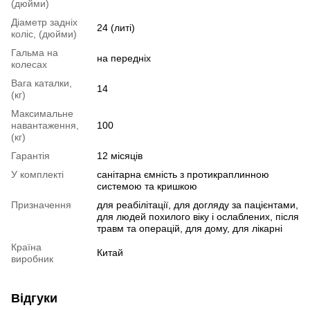
(дюйми)
Діаметр задніх
24 (литі)
коліс, (дюйми)
Гальма на
на передніх
колесах
Вага каталки,
14
(кг)
Максимальне
навантаження,
100
(кг)
Гарантія
12 місяців
У комплекті
санітарна ємність з протикраплинною
системою та кришкою
Призначення
для реабілітації, для догляду за пацієнтами,
для людей похилого віку і ослаблених, після
травм та операцій, для дому, для лікарні
Країна
Китай
виробник
Відгуки