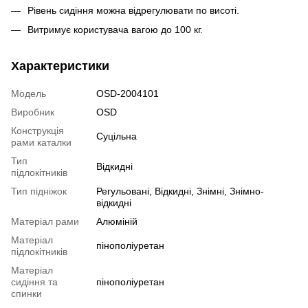
Рівень сидіння можна відрегулювати по висоті.
Витримує користувача вагою до 100 кг.
Характеристики
Модель
OSD-2004101
Виробник
OSD
Конструкція
Суцільна
рами каталки
Тип
Відкидні
підлокітників
Тип підніжок
Регульовані, Відкидні, Знімні, Знімно-
відкидні
Матеріал рами
Алюміній
Матеріал
пінополіуретан
підлокітників
Матеріал
сидіння та
пінополіуретан
спинки