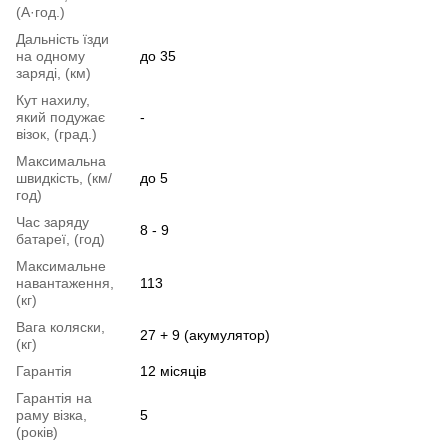
(А·год.)
Дальність їзди
на одному
до 35
заряді, (км)
Кут нахилу,
який подужає
-
візок, (град.)
Максимальна
швидкість, (км/
до 5
год)
Час заряду
8 - 9
батареї, (год)
Максимальне
навантаження,
113
(кг)
Вага коляски,
27 + 9 (акумулятор)
(кг)
Гарантія
12 місяців
Гарантія на
раму візка,
5
(років)