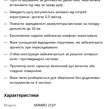
Просте керування за допомогою джойстика, який можна
встановити під ліву чи праву руку.
Швидкість руху регулюється залежно від потреб
користувача і досягає 5,5 км/год.
Повністю зарядженого акумулятора вистачає на поїздку
дальністю до 16 км.
Ергономічне сидіння забезпечує комфорт користувача.
Візок оснащений відкидними поруччями, які забезпечують
зручність при пересаджуванні.
Стійка конструкція забезпечується за рахунок чотирьох
коліс і противідкидної системи.
Протектор коліс гарантує безпечний рух вологою або
гладкою поверхнею.
Візок легко розбирається для зберігання без додаткових
інструментів на 4 частини.
Характеристики
Модель
MAMBO 211P