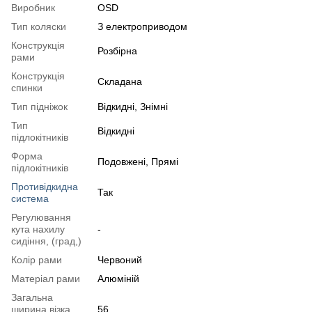
Виробник
OSD
Тип коляски
З електроприводом
Конструкція
Розбірна
рами
Конструкція
Складана
спинки
Тип підніжок
Відкидні
,
Знімні
Тип
Відкидні
підлокітників
Форма
Подовжені, Прямі
підлокітників
Противідкидна
Так
система
Регулювання
кута нахилу
-
сидіння, (град,)
Колір рами
Червоний
Матеріал рами
Алюміній
Загальна
ширина візка,
56