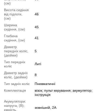
(см)
Висота сидіння
від підлоги,
46
(см)
Ширина
45
сидіння, (см)
Глибина
41
сидіння, (см)
Діаметр
передніх коліс,
5
(дюйми)
Тип передніх
Литі
коліс
Діаметр задніх
8
коліс, (дюйми)
Тип задніх коліс
Пневматичні
Комплектація
візок; пульт керування; акумулятор;
інструкція
Акумулятори:
напруга, (В);
зовнішній, 2А
ємність,