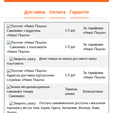
Доставка
Оплата
Гарантія
За тарифами
1-3 дні
Самовивіз з відділень
«Нової Пошти»
«Нової Пошти»
За тарифами
1-3 дні
Самовивіз з поштоматів
«Нової Пошти»
«Нової Пошти»
Деякі товари не можна доставити через
поштомати.
За тарифами
1-3 дні
Адресна доставка кур'єрською
«Нової Пошти»
службою «Нової Пошти»
Терміни,
Безкоштовно
умови
Самовивіз
Послуга самовивезення доступна з магазинів-
парнерів у містах: Київ, Харків, Одеса, Запоріжжя, Вінниця, Львів,
Дніпро.