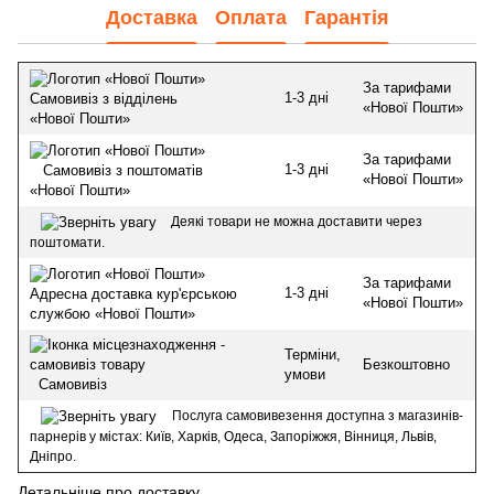
Доставка
Оплата
Гарантія
За тарифами
1-3 дні
Самовивіз з відділень
«Нової Пошти»
«Нової Пошти»
За тарифами
1-3 дні
Самовивіз з поштоматів
«Нової Пошти»
«Нової Пошти»
Деякі товари не можна доставити через
поштомати.
За тарифами
1-3 дні
Адресна доставка кур'єрською
«Нової Пошти»
службою «Нової Пошти»
Терміни,
Безкоштовно
умови
Самовивіз
Послуга самовивезення доступна з магазинів-
парнерів у містах: Київ, Харків, Одеса, Запоріжжя, Вінниця, Львів,
Дніпро.
Детальніше про доставку