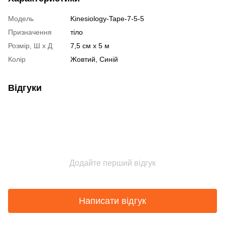
Модель
Kinesiology-Tape-7-5-5
Призначення
тіло
Розмір, Ш х Д
7,5 см х 5 м
Колір
Жовтий, Синій
Відгуки
Додайте перший відгук
Написати відгук