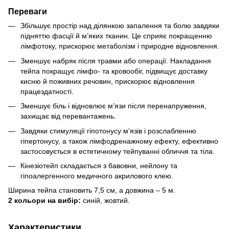
Переваги
Збільшує простір над ділянкою запалення та болю завдяки
підняттю фасції й м’яких тканин. Це сприяє покращенню
лімфотоку, прискорює метаболізм і природне відновлення.
Зменшує набряк після травми або операції. Накладання
тейпа покращує лімфо- та кровообіг, підвищує доставку
кисню й поживних речовин, прискорює відновлення
працездатності.
Зменшує біль і відновлює м’язи після перенапруження,
захищає від перевантажень.
Завдяки стимуляції гіпотонусу м’язів і розслабленню
гіпертонусу, а також лімфодренажному ефекту, ефективно
застосовується в естетичному тейпуванні обличчя та тіла.
Кінезіотейп складається з бавовни, нейлону та
гіпоалергенного медичного акрилового клею.
Ширина тейпа становить 7,5 см, а довжина – 5 м.
2 кольори на вибір:
синій, жовтий.
Характеристики