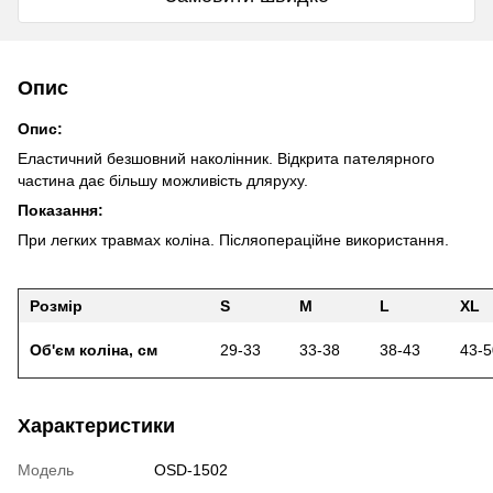
Опис
Опис:
Еластичний безшовний наколінник. Відкрита пателярного
частина дає більшу можливість дляруху.
Показання:
При легких травмах коліна. Післяопераційне використання.
Розмір
S
M
L
XL
Об'єм
коліна, см
29-33
33-38
38-43
43-5
Характеристики
Модель
OSD-1502