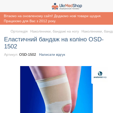
Вітаємо на оновленому сайті! Додаємо нові товари щодня.
Працюємо для Вас з 2012 року.
Ортопедія
Наколінники, бандажі на ногу
Наколінники, банда
Еластичний бандаж на коліно OSD-
1502
Артикул:
OSD-1502
Написати відгук