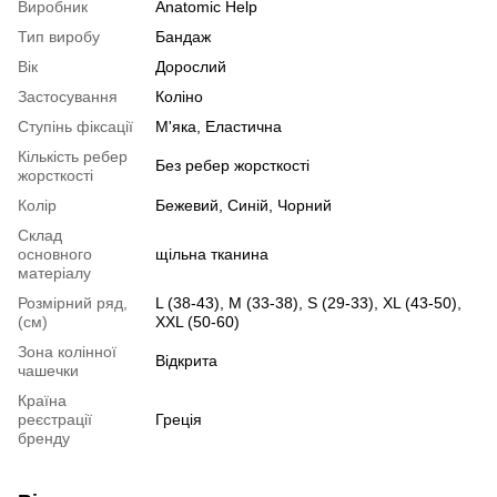
Виробник
Anatomic Help
Тип виробу
Бандаж
Вік
Дорослий
Застосування
Коліно
Ступінь фіксації
М'яка, Еластична
Кількість ребер
Без ребер жорсткості
жорсткості
Колір
Бежевий, Синій, Чорний
Склад
основного
щільна тканина
матеріалу
Розмірний ряд,
L (38-43), M (33-38), S (29-33), XL (43-50),
(см)
XXL (50-60)
Зона колінної
Відкрита
чашечки
Країна
реєстрації
Греція
бренду