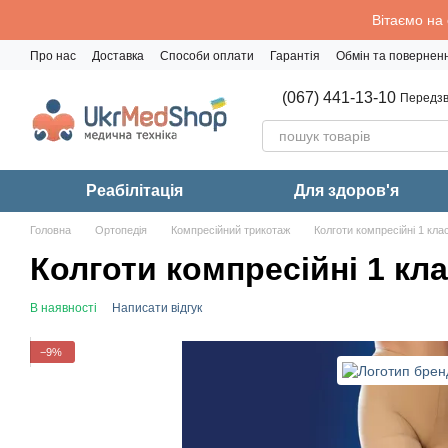
Перейти до основного контенту
Вітаємо на
Про нас
Доставка
Способи оплати
Гарантія
Обмін та повернен
Політика конфіденційності
(067) 441-13-10
Передзв
Реабiлiтацiя
Для здоров'я
Головна
Ортопедія
Компресійний трикотаж
Колготи компресійні 1 кла
Колготи компресійні 1 кла
В наявності
Написати відгук
−9%