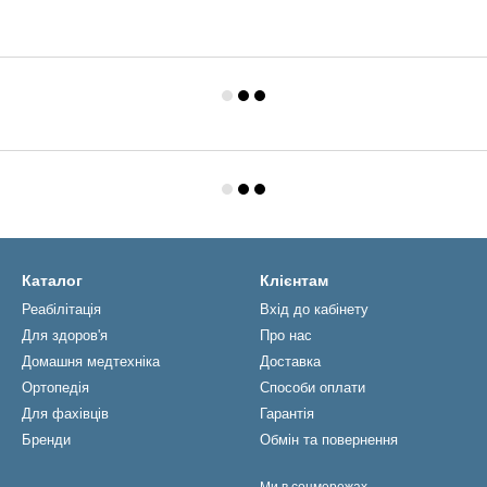
Каталог
Клієнтам
Реабiлiтацiя
Вхід до кабінету
Для здоров'я
Про нас
Домашня медтехніка
Доставка
Ортопедія
Способи оплати
Для фахівців
Гарантія
Бренди
Обмін та повернення