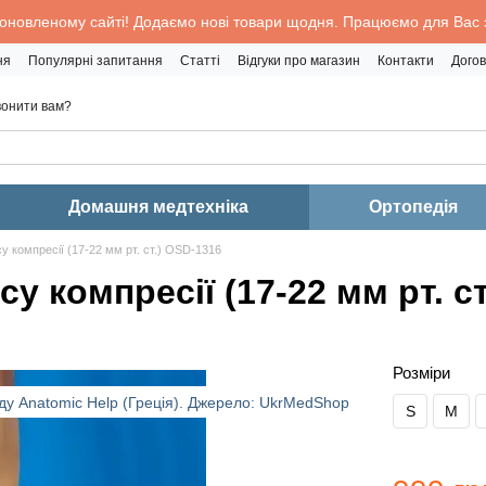
 оновленому сайті! Додаємо нові товари щодня. Працюємо для Вас з
ня
Популярні запитання
Статті
Відгуки про магазин
Контакти
Догов
онити вам?
Домашня медтехніка
Ортопедія
су компресії (17-22 мм рт. ст.) OSD-1316
су компресії (17-22 мм рт. с
Розміри
S
M