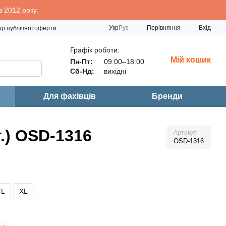
 2012 року.
Порівняння
Укр
Рус
Вхід
ір публічної оферти
Графік роботи:
Мій кошик
Пн-Пт:
09:00–18:00
Сб-Нд:
вихідні
Для фахівців
Бренди
т.) OSD-1316
Артикул
OSD-1316
L
XL