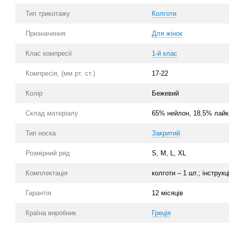
Тип трикотажу
Колготи
Призначення
Для жінок
Клас компресії
1-й клас
Компресія, (мм рт. ст.)
17-22
Колір
Бежевий
Склад матеріалу
65% нейлон, 18,5% лайк
Тип носка
Закритий
Розмірний ряд
S, M, L, XL
Комплектація
колготи – 1 шт.; інструкц
Гарантія
12 місяців
Країна виробник
Греція