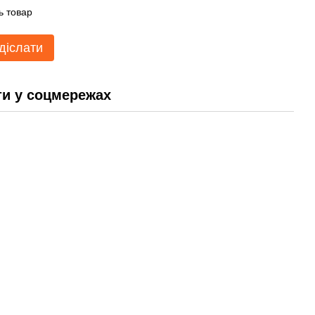
ь товар
діслати
и у соцмережах