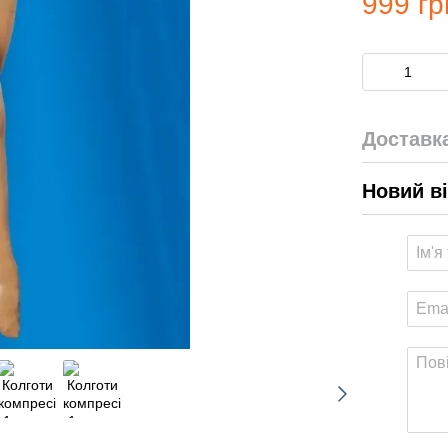
999 гр
Доставк
Новий в