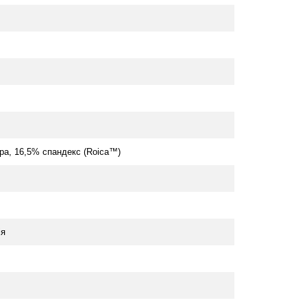
ра, 16,5% спандекс (Roica™)
ія