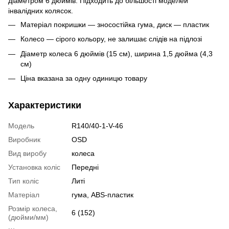
діаметром 6 дюймів. Підходить до більшості моделей
інвалідних колясок.
Матеріал покришки — зносостійка гума, диск — пластик
Колесо — сірого кольору, не залишає слідів на підлозі
Діаметр колеса 6 дюймів (15 см), ширина 1,5 дюйма (4,3
см)
Ціна вказана за одну одиницю товару
Характеристики
Модель
R140/40-1-V-46
Виробник
OSD
Вид виробу
колеса
Установка коліс
Передні
Тип коліс
Литі
Матеріал
гума, ABS-пластик
Розмір колеса,
6 (152)
(дюйми/мм)