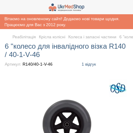
Вітаємо на оновленому сайті! Додаємо нові товари щодня.
Працюємо для Вас з 2012 року.
Реабiлiтацiя
Крісла колісні
Колеса і запасні частини
6 "коле
6 "колесо для інвалідного візка R140
/ 40-1-V-46
Артикул:
R140/40-1-V-46
1 відгук