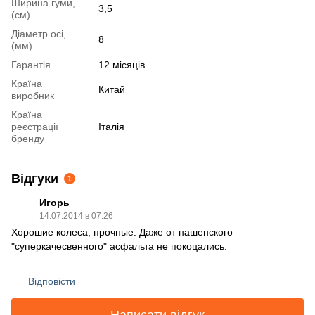
Ширина гуми,
3,5
(см)
Діаметр осі,
8
(мм)
Гарантія
12 місяців
Країна
Китай
виробник
Країна
реєстрації
Італія
бренду
Відгуки
1
Игорь
14.07.2014 в 07:26
Хорошие колеса, прочные. Даже от нашенского
"суперкачесвенного" асфальта не покоцались.
Відповісти
Написати відгук