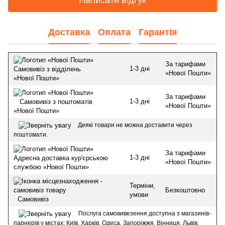
Доставка
Оплата
Гарантія
За тарифами
1-3 дні
Самовивіз з відділень
«Нової Пошти»
«Нової Пошти»
За тарифами
1-3 дні
Самовивіз з поштоматів
«Нової Пошти»
«Нової Пошти»
Деякі товари не можна доставити через
поштомати.
За тарифами
1-3 дні
Адресна доставка кур'єрською
«Нової Пошти»
службою «Нової Пошти»
Терміни,
Безкоштовно
умови
Самовивіз
Послуга самовивезення доступна з магазинів-
парнерів у містах: Київ, Харків, Одеса, Запоріжжя, Вінниця, Львів,