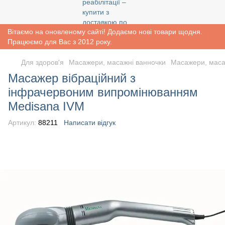
Вітаємо на оновленому сайті! Додаємо нові товари щодня.
Працюємо для Вас з 2012 року.
Для здоров'я
Масажери, масажні ванночки
Масажери, маса
Масажер вібраційний з
інфрачервоним випромінюванням
Medisana IVM
Артикул:
88211
Написати відгук