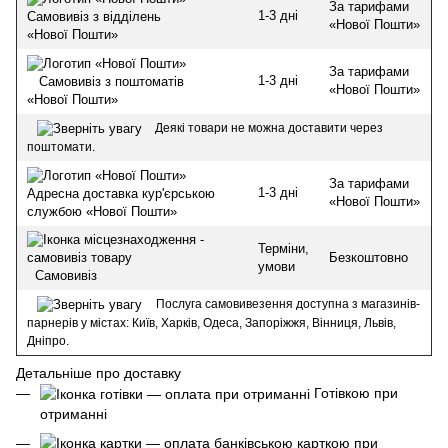
За тарифами
1-3 дні
Самовивіз з відділень
«Нової Пошти»
«Нової Пошти»
За тарифами
1-3 дні
Самовивіз з поштоматів
«Нової Пошти»
«Нової Пошти»
Деякі товари не можна доставити через
поштомати.
За тарифами
1-3 дні
Адресна доставка кур'єрською
«Нової Пошти»
службою «Нової Пошти»
Терміни,
Безкоштовно
умови
Самовивіз
Послуга самовивезення доступна з магазинів-
парнерів у містах: Київ, Харків, Одеса, Запоріжжя, Вінниця, Львів,
Дніпро.
Детальніше про доставку
Готівкою при
отриманні