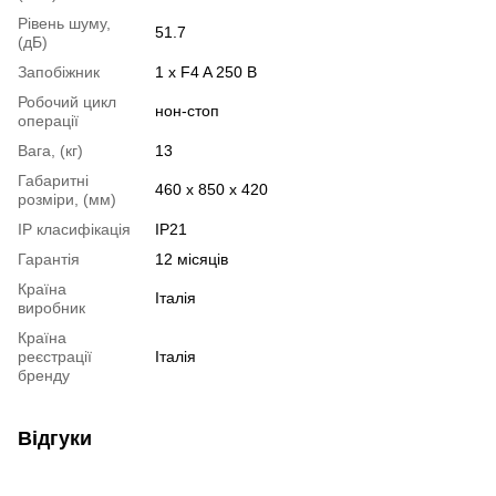
Рівень шуму,
51.7
(дБ)
Запобіжник
1 х F4 A 250 В
Робочий цикл
нон-стоп
операції
Вага, (кг)
13
Габаритні
460 x 850 x 420
розміри, (мм)
IP класифікація
IP21
Гарантія
12 місяців
Країна
Італія
виробник
Країна
реєстрації
Італія
бренду
Відгуки