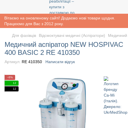
Вітаємо на оновленому сайті! Додаємо нові товари щодня.
Працюємо для Вас з 2012 року.
Для фахівців
Відсмоктувачі медичні (Аспіратори)
Медичний 
Медичний аспіратор NEW HOSPIVAC
400 BASIC 2 RE 410350
Артикул:
RE 410350
Написати відгук
−6%
12
12