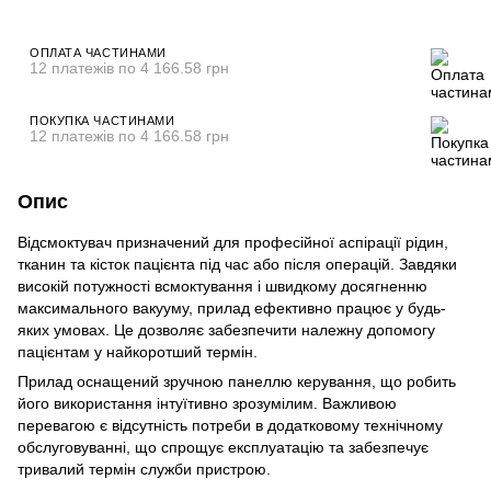
ОПЛАТА ЧАСТИНАМИ
12 платежів по 4 166.58 грн
ПОКУПКА ЧАСТИНАМИ
12 платежів по 4 166.58 грн
Опис
Відсмоктувач призначений для професійної аспірації рідин,
тканин та кісток пацієнта під час або після операцій. Завдяки
високій потужності всмоктування і швидкому досягненню
максимального вакууму, прилад ефективно працює у будь-
яких умовах. Це дозволяє забезпечити належну допомогу
пацієнтам у найкоротший термін.
Прилад оснащений зручною панеллю керування, що робить
його використання інтуїтивно зрозумілим. Важливою
перевагою є відсутність потреби в додатковому технічному
обслуговуванні, що спрощує експлуатацію та забезпечує
тривалий термін служби пристрою.