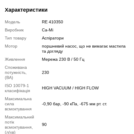
Характеристики
Модель
RE 410350
Виробник
Ca-Mi
Тип товару
Аспіратори
Мотор
поршневий насос, що не вимагає мастила
та догляду
Живлення
Мережа 230 В / 50 Гц
Споживана
потужність,
230
(ВА)
ISO 10079-1
HIGH VACUUM / HIGH FLOW
класифікація
Максимальна
сила
-0,90 бар, -90 кПа, -675 мм рт. ст.
всмоктування
Максимальний
потік
90
всмоктування,
(л/хв)