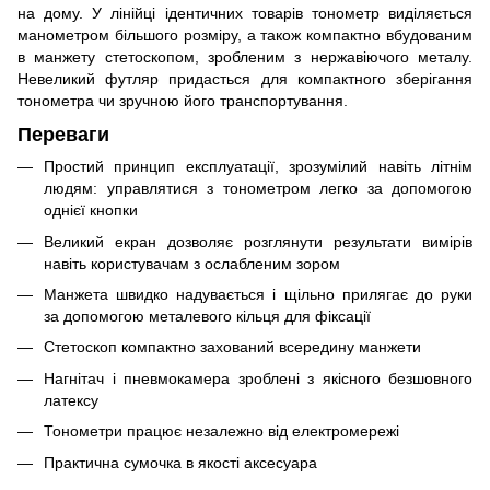
на дому. У лінійці ідентичних товарів тонометр виділяється
манометром більшого розміру, а також компактно вбудованим
в манжету стетоскопом, зробленим з нержавіючого металу.
Невеликий футляр придасться для компактного зберігання
тонометра чи зручною його транспортування.
Переваги
Простий принцип експлуатації, зрозумілий навіть літнім
людям: управлятися з тонометром легко за допомогою
однієї кнопки
Великий екран дозволяє розглянути результати вимірів
навіть користувачам з ослабленим зором
Манжета швидко надувається і щільно прилягає до руки
за допомогою металевого кільця для фіксації
Стетоскоп компактно захований всередину манжети
Нагнітач і пневмокамера зроблені з якісного безшовного
латексу
Тонометри працює незалежно від електромережі
Практична сумочка в якості аксесуара