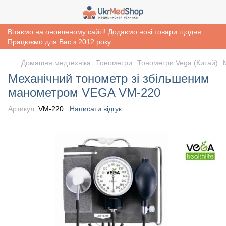
Вітаємо на оновленому сайті! Додаємо нові товари щодня.
Працюємо для Вас з 2012 року.
Домашня медтехніка
Тонометри
Тонометри Vega (Китай)
Механічний тонометр зі збільшеним
манометром VEGA VМ-220
Артикул:
VМ-220
Написати відгук