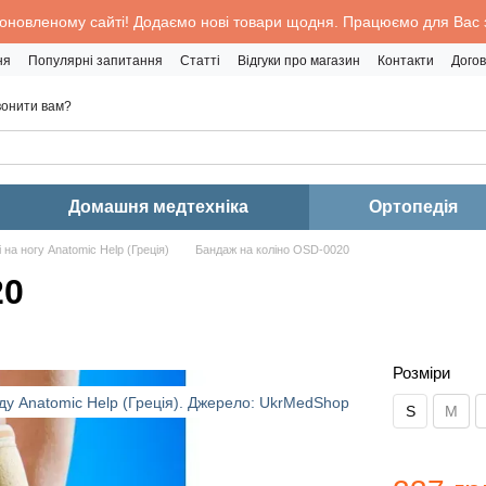
 оновленому сайті! Додаємо нові товари щодня. Працюємо для Вас з
ня
Популярні запитання
Статті
Відгуки про магазин
Контакти
Догов
онити вам?
Домашня медтехніка
Ортопедія
 на ногу Anatomic Help (Греція)
Бандаж на коліно OSD-0020
20
Розміри
S
M