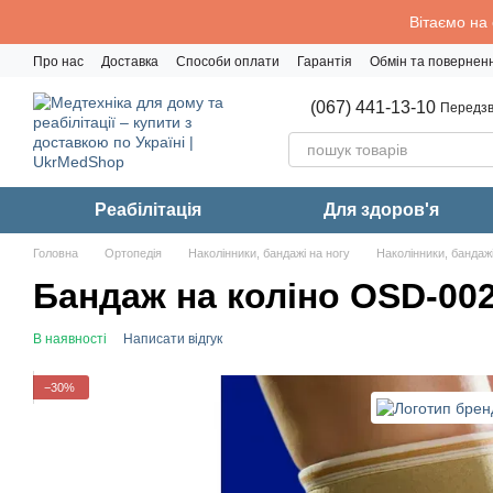
Перейти до основного контенту
Вітаємо на
Про нас
Доставка
Способи оплати
Гарантія
Обмін та повернен
Політика конфіденційності
(067) 441-13-10
Передзв
Реабiлiтацiя
Для здоров'я
Головна
Ортопедія
Наколінники, бандажі на ногу
Наколінники, бандажі
Бандаж на коліно OSD-00
В наявності
Написати відгук
−30%