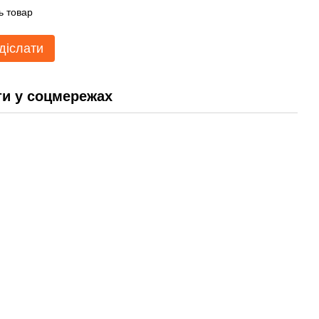
ь товар
діслати
и у соцмережах