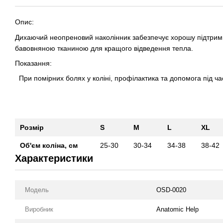
Опис:
Дихаючий неопреновий наколінник забезпечує хорошу підтримк
бавовняною тканиною для кращого відведення тепла.
Показання:
При помірних болях у коліні, профілактика та допомога під ча
Розмір
S
M
L
XL
Об'єм
кол
і
на, см
25-30
30-34
34-38
38-42
Характеристики
Модель
OSD-0020
Виробник
Anatomic Help