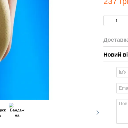
237 гр
Доставк
Новий в