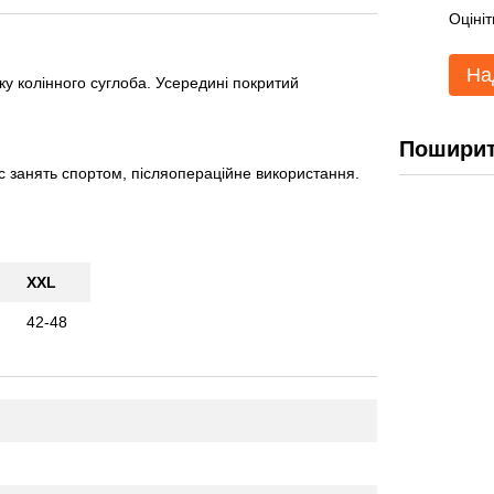
Оцініт
На
у колінного суглоба. Усередині покритий
Поширит
с занять спортом, післяопераційне використання.
XXL
42-48