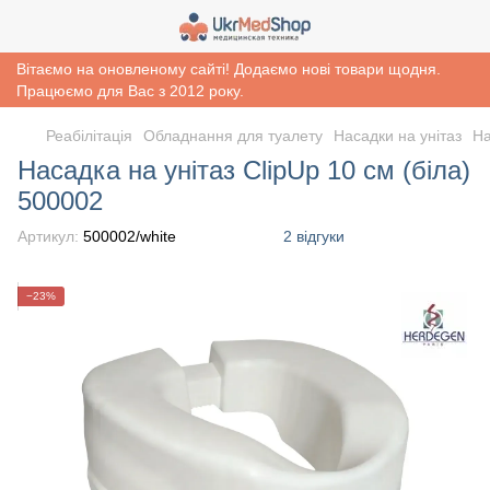
Вітаємо на оновленому сайті! Додаємо нові товари щодня.
Працюємо для Вас з 2012 року.
Реабiлiтацiя
Обладнання для туалету
Насадки на унітаз
На
Насадка на унітаз ClipUp 10 см (біла)
500002
Артикул:
500002/white
2 відгуки
−23%