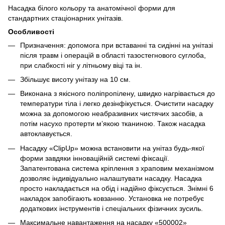
Насадка білого кольору та анатомічної форми для
стандартних стаціонарних унітазів.
Особливості
Призначення: допомога при вставанні та сидінні на унітазі
після травм і операцій в області тазостегнового суглоба,
при слабкості ніг у літньому віці та ін.
Збільшує висоту унітазу на 10 см.
Виконана з якісного поліпропілену, швидко нагрівається до
температури тіла і легко дезінфікується. Очистити насадку
можна за допомогою неабразивних чистячих засобів, а
потім насухо протерти м’якою тканиною. Також насадка
автоклавується.
Насадку «ClipUp» можна встановити на унітаз будь-якої
форми завдяки інноваційній системі фіксації.
Запатентована система кріплення з храповим механізмом
дозволяє індивідуально налаштувати насадку. Насадка
просто накладається на обід і надійно фіксується. Знімні 6
накладок запобігають ковзанню. Установка не потребує
додаткових інструментів і спеціальних фізичних зусиль.
Максимальне навантаження на насадку «500002»