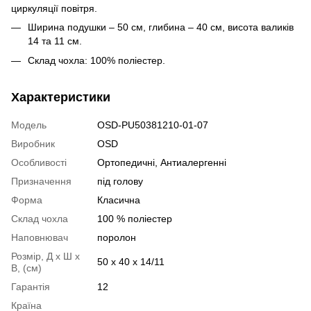
циркуляції повітря.
Ширина подушки – 50 см, глибина – 40 см, висота валиків
14 та 11 см.
Склад чохла: 100% поліестер.
Характеристики
Модель
OSD-PU50381210-01-07
Виробник
OSD
Особливості
Ортопедичні
,
Антиалергенні
Призначення
під голову
Форма
Класична
Склад чохла
100 % поліестер
Наповнювач
поролон
Розмір, Д х Ш х
50 x 40 x 14/11
В, (см)
Гарантія
12
Країна