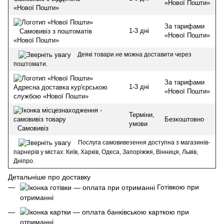
«Нової Пошти»
«Нової Пошти»
За тарифами
1-3 дні
Самовивіз з поштоматів
«Нової Пошти»
«Нової Пошти»
Деякі товари не можна доставити через
поштомати.
За тарифами
1-3 дні
Адресна доставка кур'єрською
«Нової Пошти»
службою «Нової Пошти»
Терміни,
Безкоштовно
умови
Самовивіз
Послуга самовивезення доступна з магазинів-
парнерів у містах: Київ, Харків, Одеса, Запоріжжя, Вінниця, Львів,
Дніпро.
Детальніше про доставку
Готівкою при
отриманні