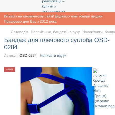
Вітаємо на оновленому сайті! Додаємо нові товари щодня.
Працюємо для Вас з 2012 року.
Ортопедія
Налокітники, бандажі на руку
Налокітники, банда
Бандаж для плечового суглоба OSD-
0284
Артикул:
OSD-0284
Написати відгук
−30%