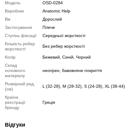
Модель
OSD-0284
Виробник
Anatomic Help
Вік
Дорослий
Застосування
Плече
Ступінь фіксації
Середньої жорсткості
Кількість ребер
Без ребер жорсткості
жорсткості
Колір
Бежевий, Синій, Чорний
Склад
основного
неопрен, бавовняне покриття
матеріалу
Розмірний ряд,
L (32-28), M (28-32), S (24-28), XL (38-44)
(см)
Країна
реєстрації
Греція
бренду
Відгуки