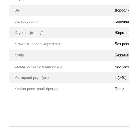
Вік
Доросл
Застосування
Ключиц
Ступінь фіксації
Жорстк
Кількість ребер жорсткості
Без реб
Колір
Бежевий
Склад основного матеріалу
неопрен
Розмірний ряд, (см)
L (>40),
Країна реєстрації бренду
Греція