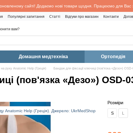
 оновленому сайті! Додаємо нові товари щодня. Працюємо для Вас з
ня
Популярні запитання
Статті
Відгуки про магазин
Контакти
Догов
онити вам?
Домашня медтехніка
Ортопедія
 на руку Anatomic Help (Греція)
Бандаж для фіксації ключиці (пов'язка «Дезо») OSD
иці (пов'язка «Дезо») OSD-0
Розміри
S
L