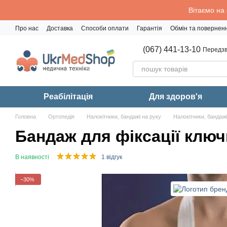
Перейти до основного контенту
Вітаємо на
Про нас
Доставка
Способи оплати
Гарантія
Обмін та повернен
Політика конфіденційності
(067) 441-13-10
Передзв
Реабiлiтацiя
Для здоров'я
Головна
Ортопедія
Налокітники, бандажі на руку
Налокітники, бандажі
Бандаж для фіксації ключ
В наявності
1 відгук
−30%