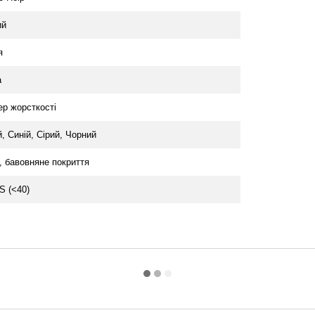
ий
я
а
ер жорсткості
, Синій, Сірий, Чорний
, бавовняне покриття
 S (<40)