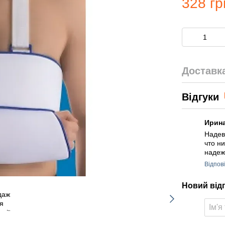
328 гр
Доставк
Відгуки
Ирин
Надев
что н
надеж
Відпов
Новий від