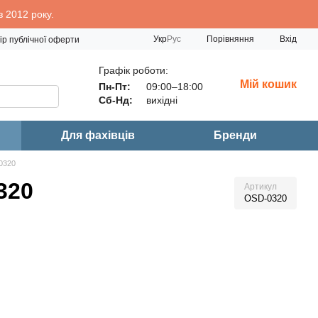
 2012 року.
Порівняння
Укр
Рус
Вхід
ір публічної оферти
Графік роботи:
Мій кошик
Пн-Пт:
09:00–18:00
Сб-Нд:
вихідні
Для фахівців
Бренди
-0320
320
Артикул
OSD-0320