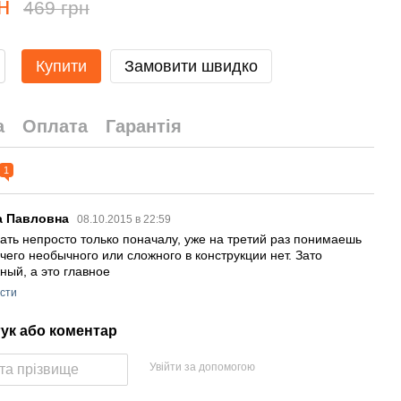
н
469 грн
Купити
Замовити швидко
а
Оплата
Гарантія
1
а Павловна
08.10.2015 в 22:59
ать непросто только поначалу, уже на третий раз понимаешь
ичего необычного или сложного в конструкции нет. Зато
ный, а это главное
істи
гук або коментар
Увійти за допомогою