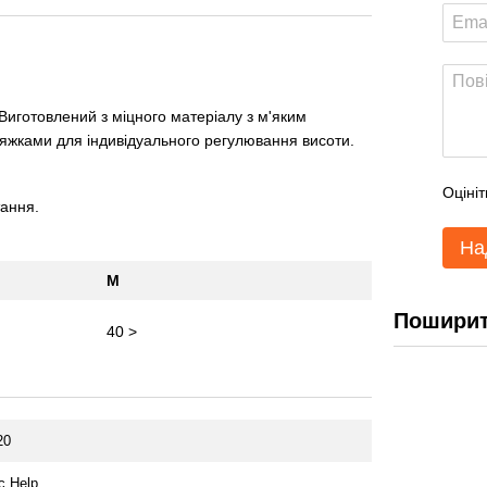
 Виготовлений з міцного матеріалу з м'яким
яжками для індивідуального регулювання висоти.
Оцініт
тання.
На
M
Поширит
40 >
20
c Help