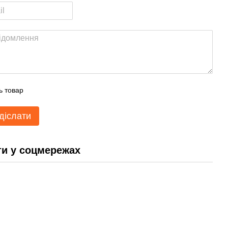
ь товар
діслати
и у соцмережах