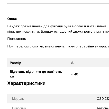
Опис:
Бандаж презназначен для фіксації руки в області ліктя і плеча.
пінистим покриттям. Бандаж оснащений двома ременями із пр
Показання:
При переломі лопатки, вивих плеча, після операційне викорис
Розмір
S
Відстань від ліктя до зап'ястя
,
< 40
см
Характеристики
Модель
OSD-03
Виробник
Anatomi