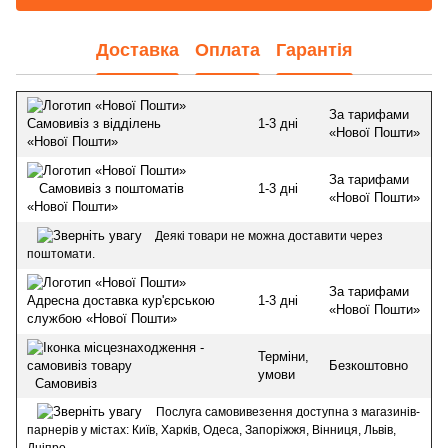
Доставка
Оплата
Гарантія
За тарифами
1-3 дні
Самовивіз з відділень
«Нової Пошти»
«Нової Пошти»
За тарифами
1-3 дні
Самовивіз з поштоматів
«Нової Пошти»
«Нової Пошти»
Деякі товари не можна доставити через
поштомати.
За тарифами
1-3 дні
Адресна доставка кур'єрською
«Нової Пошти»
службою «Нової Пошти»
Терміни,
Безкоштовно
умови
Самовивіз
Послуга самовивезення доступна з магазинів-
парнерів у містах: Київ, Харків, Одеса, Запоріжжя, Вінниця, Львів,