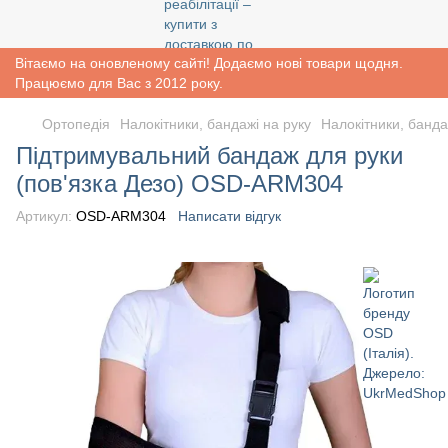
Вітаємо на оновленому сайті! Додаємо нові товари щодня.
Працюємо для Вас з 2012 року.
Ортопедія
Налокітники, бандажі на руку
Налокітники, банда
Підтримувальний бандаж для руки
(пов'язка Дезо) OSD-ARM304
Артикул:
OSD-ARM304
Написати відгук