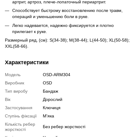
артрит, артроз, плече-лопаточный периартрит.
Способствует быстрому восстановлению после травм,
операций и уменьшению боли в руке.
Легко надевается, надежно фиксируется и плотно
прилегает к руке.
Размерный ряд, (см): S(34-38); M(38-44); L(44-50); XL(50-58);
XXL(58-66).
Характеристики
Модель
OSD-ARM304
Виробник
OSD
Тип виробу
Бандаж
Вік
Дорослий
Застосування
Ключиця
Ступінь фіксації
М'яка
Кількість ребер
Без ребер жорсткості
жорсткості