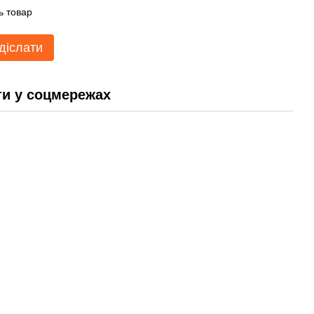
ь товар
діслати
и у соцмережах