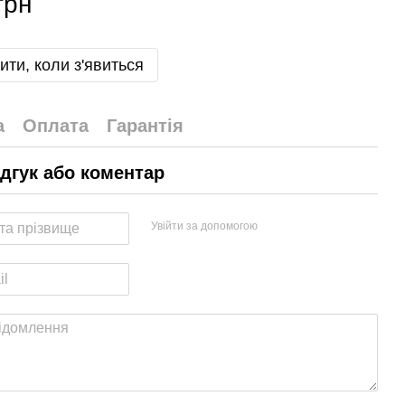
грн
ити, коли з'явиться
а
Оплата
Гарантія
ідгук або коментар
Увійти за допомогою