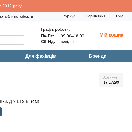
 2012 року.
Порівняння
Укр
Рус
Вхід
ір публічної оферти
Графік роботи:
Мій кошик
Пн-Пт:
09:00–18:00
Сб-Нд:
вихідні
Для фахівців
Бренди
Артикул
17.17299
ки, Д х Ш х В, (см)