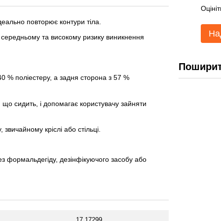
Оцініт
деально повторює контури тіла.
На
 середньому та високому ризику виникнення
Поширит
0 % поліестеру, а задня сторона з 57 %
що сидить, і допомагає користувачу зайняти
, звичайному кріслі або стільці.
з формальдегіду, дезінфікуючого засобу або
17.17299