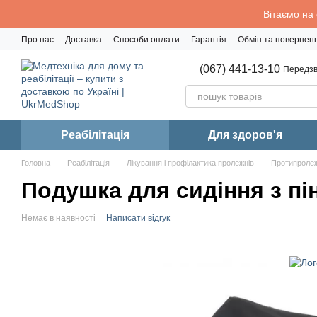
Перейти до основного контенту
Вітаємо на
Про нас
Доставка
Способи оплати
Гарантія
Обмін та повернен
Політика конфіденційності
(067) 441-13-10
Передзв
Реабiлiтацiя
Для здоров'я
Головна
Реабiлiтацiя
Лікування і профілактика пролежнів
Протипролеж
Подушка для сидіння з пі
Немає в наявності
Написати відгук