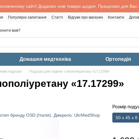
 оновленому сайті! Додаємо нові товари щодня. Працюємо для Вас з
ня
Популярні запитання
Статті
Відгуки про магазин
Контакти
Догов
онити вам?
Домашня медтехніка
Ортопедія
неві подушки
Подушка для сидіння з пінополіуретану «17.17299»
нополіуретану «17.17299»
Розмір подуш
50 x 45 x 8