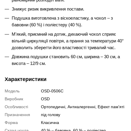
Знижує ризик викривлення постави.
Подушка виготовлена з віскоеластику, а чохол – з
бавовни (60 %) і поліестеру (40 %).
М'який, приємний на дотик, дихаючий чохол сприяє
вільній циркуляції повітря, а прання за температури 40°
дозволить зберегти його властивості тривалий час.
Довжина подушки становить 60 см, ширина – 30 см, а
висота – 12/9 см.
Характеристики
Модель
OSD-0506C
Виробник
OSD
Особливості
Ортопедичні
,
Антиалергенні
,
Ефект пам'яті
Призначення
під голову
Форма
Класична
Склад чохла
40 % – бавовна, 60 % – поліестер