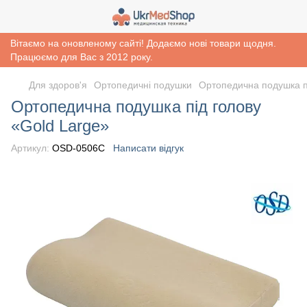
Вітаємо на оновленому сайті! Додаємо нові товари щодня.
Працюємо для Вас з 2012 року.
Для здоров'я
Ортопедичні подушки
Ортопедична подушка п
Ортопедична подушка під голову
«Gold Large»
Артикул:
OSD-0506C
Написати відгук