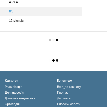
46 х 46
8/5
12 місяців
Каталог
Клієнтам
Реабiлiтацiя
Вхід до кабінету
Для здоров'я
Про нас
Домашня медтехніка
Доставка
Ортопедія
Способи оплати