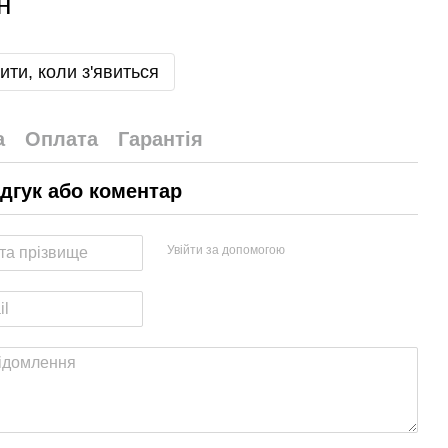
н
ити, коли з'явиться
а
Оплата
Гарантія
ідгук або коментар
Увійти за допомогою