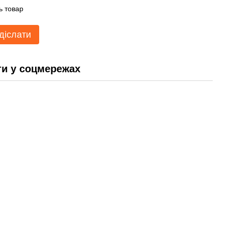
ь товар
діслати
и у соцмережах