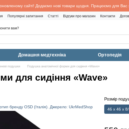
 оновленому сайті! Додаємо нові товари щодня. Працюємо для Вас з
ня
Популярні запитання
Статті
Відгуки про магазин
Контакти
Догов
онити вам?
Домашня медтехніка
Ортопедія
неві подушки
Подушка анатомічної форми для сидіння «Wave»
ми для сидіння «Wave»
Розмір подуш
46 х 46 x 8