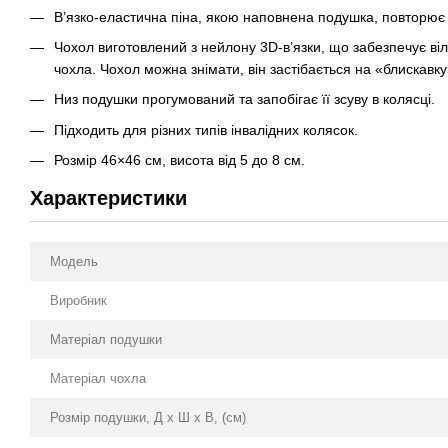
В’
язко-еластична
піна, якою наповнена подушка, повторює к
Чохол виготовлений з нейлону
3D-в
’язки, що забезпечує ві
чохла. Чохол можна знімати, він застібається на «блискавку
Низ подушки прогумований та запобігає її зсуву в колясці.
Підходить для різних типів інвалідних колясок.
Розмір 46×46 см, висота від 5 до 8 см.
Характеристики
Модель
Виробник
Матеріал подушки
Матеріал чохла
Розмір подушки, Д х Ш х В, (см)