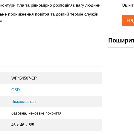
онтури тіла та рівномірно розподіляє вагу людини.
Оцініт
льне проникнення повітря та довгий термін служби
На
».
Поширит
WP454507-CP
OSD
Віскоеластан
бавовна, нековзке покриття
46 х 46 x 8/5