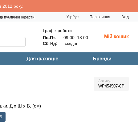
 2012 року.
Порівняння
Укр
Рус
Вхід
ір публічної оферти
Графік роботи:
Мій кошик
Пн-Пт:
09:00–18:00
Сб-Нд:
вихідні
Для фахівців
Бренди
Артикул
WP454507-CP
ки, Д х Ш х В, (см)
/5