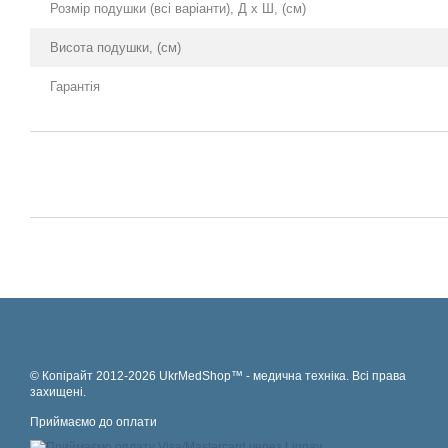
Розмір подушки (всі варіанти), Д х Ш, (см)
Висота подушки, (см)
Гарантія
© Копірайт 2012-2026 UkrMedShop™ - медична техніка. Всі права
захищені.
Приймаємо до оплати