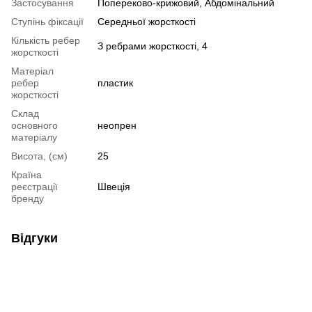
Застосування
Попереково-крижовий, Абдомінальний
Ступінь фіксації
Середньої жорсткості
Кількість ребер
З ребрами жорсткості, 4
жорсткості
Матеріал
ребер
пластик
жорсткості
Склад
основного
неопрен
матеріалу
Висота, (см)
25
Країна
реєстрації
Швеція
бренду
Відгуки