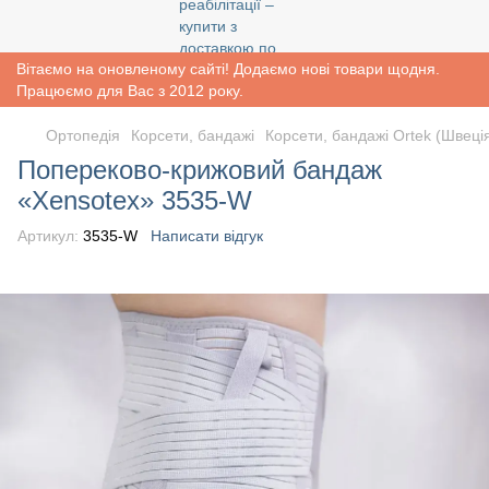
Вітаємо на оновленому сайті! Додаємо нові товари щодня.
Працюємо для Вас з 2012 року.
Ортопедія
Корсети, бандажі
Корсети, бандажі Ortek (Швеці
Попереково-крижовий бандаж
«Xensotex» 3535-W
Артикул:
3535-W
Написати відгук