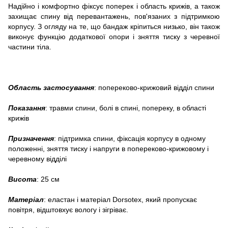
Надійно і комфортно фіксує поперек і область крижів, а також
захищає спину від перевантажень, пов'язаних з підтримкою
корпусу. З огляду на те, що бандаж кріпиться низько, він також
виконує функцію додаткової опори і зняття тиску з черевної
частини тіла.
Область застосування
: попереково-крижовий відділ спини
Показання
: травми спини, болі в спині, попереку, в області
крижів
Призначення
: підтримка спини, фіксація корпусу в одному
положенні, зняття тиску і напруги в попереково-крижовому і
черевному відділі
Висота
: 25 см
Матеріал
: еластан і матеріал Dorsotex, який пропускає
повітря, відштовхує вологу і зігріває.