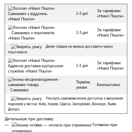
За тарифами
1-3 дні
Самовивіз з відділень
«Нової Пошти»
«Нової Пошти»
За тарифами
1-3 дні
Самовивіз з поштоматів
«Нової Пошти»
«Нової Пошти»
Деякі товари не можна доставити через
поштомати.
За тарифами
1-3 дні
Адресна доставка кур'єрською
«Нової Пошти»
службою «Нової Пошти»
Терміни,
Безкоштовно
умови
Самовивіз
Послуга самовивезення доступна з магазинів-
парнерів у містах: Київ, Харків, Одеса, Запоріжжя, Вінниця, Львів,
Дніпро.
Детальніше про доставку
Готівкою при
отриманні