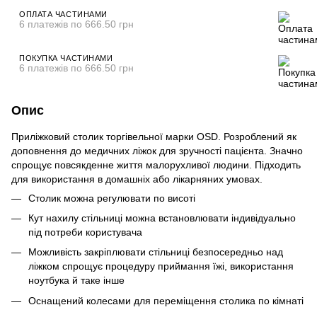
ОПЛАТА ЧАСТИНАМИ
6 платежів по 666.50 грн
ПОКУПКА ЧАСТИНАМИ
6 платежів по 666.50 грн
Опис
Приліжковий столик торгівельної марки OSD. Розроблений як
доповнення до медичних ліжок для зручності пацієнта. Значно
спрощує повсякденне життя малорухливої людини. Підходить
для використання в домашніх або лікарняних умовах.
Столик можна регулювати по висоті
Кут нахилу стільниці можна встановлювати індивідуально
під потреби користувача
Можливість закріплювати стільниці безпосередньо над
ліжком спрощує процедуру приймання їжі, використання
ноутбука й таке інше
Оснащений колесами для переміщення столика по кімнаті