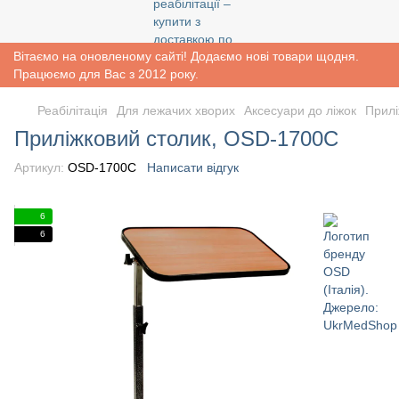
Вітаємо на оновленому сайті! Додаємо нові товари щодня.
Працюємо для Вас з 2012 року.
Реабiлiтацiя
Для лежачих хворих
Аксесуари до ліжок
Прилі
Приліжковий столик, OSD-1700С
Артикул:
OSD-1700C
Написати відгук
6
6