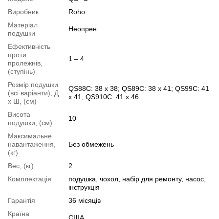
Виробник
Roho
Матеріал
Неопрен
подушки
Ефективність
проти
1 – 4
пролежнів,
(ступінь)
Розмір подушки
QS88C: 38 x 38; QS89C: 38 x 41; QS99C: 41
(всі варіанти), Д
х 41; QS910C: 41 х 46
х Ш, (см)
Висота
10
подушки, (см)
Максимальне
навантаження,
Без обмежень
(кг)
Вес, (кг)
2
Комплектація
подушка, чохол, набір для ремонту, насос,
інструкція
Гарантія
36 місяців
Країна
США