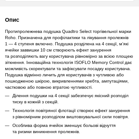
Опис
Протипролежнева подушка Quadtro Select торгівельної марки
Roho. Призначена для профілактики та лікування пролежнів
1 — 4 ступеня включно. Подушка розділена на 4 секції, м’які
ячейки заввишки 10 см створюють ефект занурення
та розподіляють вагу користувача рівномірно за всією площею
зіткнення. Інноваційна технологія ISOFLO Memory Control дає
можливість скоректувати та зафіксувати посадку користувача.
Подушка відмінно личить для користувачів з чутливою або
пошкодженою шкірою, викривленнями хребта, ампутаціями,
частковою або повною втратою чутливості.
Ділення подушки на 4 секції забезпечує якісний розподіл
тиску в кожній з секцій.
Технологія повітряної флотації створює ефект занурення
з рівномірним розподілом виштовхувальної сили повітря.
Особлива форма ячейок зменшує больові відчуття
та ризики виникнення пролежнів.