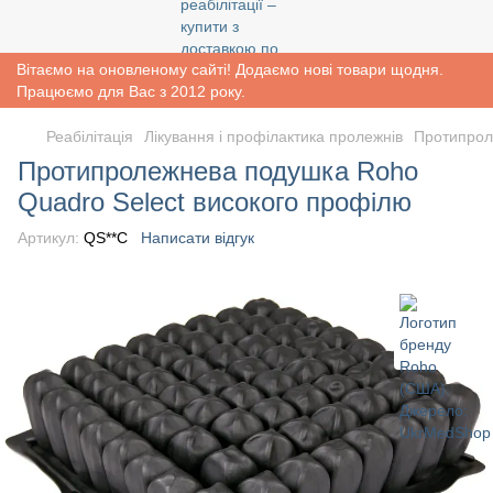
Вітаємо на оновленому сайті! Додаємо нові товари щодня.
Працюємо для Вас з 2012 року.
Реабiлiтацiя
Лікування і профілактика пролежнів
Протипрол
Протипролежнева подушка Roho
Quadro Select високого профілю
Артикул:
QS**C
Написати відгук