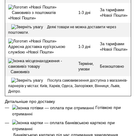
За тарифами
1-3 дні
Самовивіз з поштоматів
«Нової Пошти»
«Нової Пошти»
Деякі товари не можна доставити через
поштомати.
За тарифами
1-3 дні
Адресна доставка кур'єрською
«Нової Пошти»
службою «Нової Пошти»
Терміни,
Безкоштовно
умови
Самовивіз
Послуга самовивезення доступна з магазинів-
парнерів у містах: Київ, Харків, Одеса, Запоріжжя, Вінниця, Львів,
Дніпро.
Детальніше про доставку
Готівкою при
отриманні
Банківською карткою під час отримання замовлення