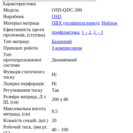
Характеристики
Модель
OSD-QDC-500
Виробник
OSD
Матеріал матраца
ПВХ (полівінілхлорид)
,
Нейлон
Ефективність проти
профілактика
,
1 – 2
,
1 – 3
пролежнів, (ступінь)
Тип матрацу
Балонний
Принцип роботи
З компресором
Тип
протипролежневої
Динамічний
системи
Функція статичного
Ні
тиску
Лазерна перфорація
Ні
Регулювання тиску
Так
Розміри матраца, Д х
200 х 86
Ш, (см)
Максимальна висота
9,5
матраца, (см)
Кількість секцій, (шт.)
20
Робочий тиск, (мм рт.
40 – 100
ст.)