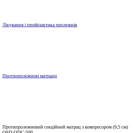
Лікування і профілактика пролежнів
Протипролежневі матраци
Протипролежневий секційний матрац з компресором (9,5 см)
OSD-QDC-500