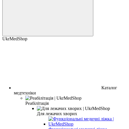
UkrMedShop
Каталог
медтехніки
Реабiлiтацiя
Для лежачих хворих