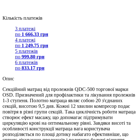
Кількість платежів
3 платежі
по
1 666.33 грн
4 платежі
по
1 249.75 грн
5 платежів
по
999.80 грн
6 платежів
по
833.17 грн
Опис
Секційний матрац від пролежнів QDC-500 торгової марки
OSD. Призначений для профілактики та лікування пролежнів
1-3 ступеня. Полотно матраца являє собою 20 з'єднаних
секцій, висотою 9,5 див. Кожні 12 хвилин компресор подає
повітря в різні групи секцій. Така циклічність роботи матраца
створює ефект масажу, що допомагає підтримувати
циркуляцію крові на оптимальному рівні. Завдяки висоті та
особливості конструкції матраца вага користувача
розподіляється по площі дотику набагато ефективніше, що
сприяє лікуванню пролежнів і полегшує болючі відчуття.