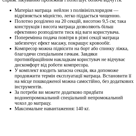
Матеріал матраца нейлон з полівінілхлоридом —
відрізняється міцністю, легко піддається чищенню.
Полотно розділено на 20 секцій, висотою 9,5 см; така
конструкція і висота матраца дозволяють більш
ефективно розподілити тиск від ваги користувача.
Поперемінна подача повітря в різні секції матраца
забезпечує ефект масажу, покращує кровообіг.
Компресор можна підвісити на борт або спинку ліжка,
благодячи спеціальним гачкам. Завдяки
противібраційним накладкам користувач не відчуває
дискомфорт від роботи компресора.
У комплект входить запасна секція, яка допоможе
продовжити термін експлуатації матраца. Встановити її
на місце пошкодженої можна самостійно, без додаткових
інструментів.
За потреби ви можете додатково придбати
водонепромокальний спеціальний непромокальний
чохол до матрацу.
Максимальне навантаження: 140 кг.