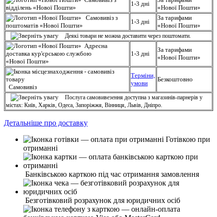
1-3 дні
відділень «Нової Пошти»
«Нової Пошти»
Самовивіз з
За тарифами
1-3 дні
поштоматів «Нової Пошти»
«Нової Пошти»
Деякі товари не можна доставити через поштомати.
Адресна
За тарифами
доставка кур'єрською службою
1-3 дні
«Нової Пошти»
«Нової Пошти»
Терміни,
Безкоштовно
умови
Самовивіз
Послуга самовивезення доступна з магазинів-парнерів у
містах: Київ, Харків, Одеса, Запоріжжя, Вінниця, Львів, Дніпро.
Детальніше про доставку
Готівкою при
отриманні
Банківською карткою під час отримання замовлення
Безготівковий розрахунок для юридичних осіб