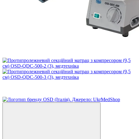
−11%
6
6