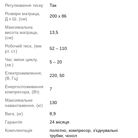
Регулювання тиску
Так
Розміри матраца,
200 х 86
Д х Ш, (см)
Максимальна
висота матраца,
13,5
(см)
Робочий тиск, (мм
52 – 110
рт. ст.)
Час зміни циклу,
5 – 20
(хв.)
Електроживлення,
220, 50
(В, Гц)
Енергоспоживання
7
компресора, (Вт)
Максимальне
130
навантаження, (кг)
Вага, (кг)
8,9
Гарантія
24 місяця
Комплектація
полотно, компресор, з'єднувальні
трубки, чохол