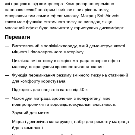
які працюють від компресора. Компресор поперемінно
наповнює секції повітрям і змінює в них рівень тиску,
створюючи тим самим ефект масажу. Матрац Soft Air wds
також має функцію статичного тиску на випадок, якщо
масажний ефект буде викликати у користувача дискомфорт.
Переваги
Виготовлений з полівінілхлориду, який демонструє якості
міцного і гіпоалергенного матеріалу.
Циклічна зміна тиску в секціях матраца створює ефект
масажу, покращуючи кровопостачання тканин.
Функція перемикання режиму змінного тиску на статичний
для комфорту користувача.
Підходить для пацієнтів вагою від 40 кг.
Чохол для матраца зроблений з поліуретану, має
повітропроникні та водовідштовхувальні властивості.
Зручний для миття.
Міцна і довговічна конструкція, набір для ремонту матраца
йде в комплекті.