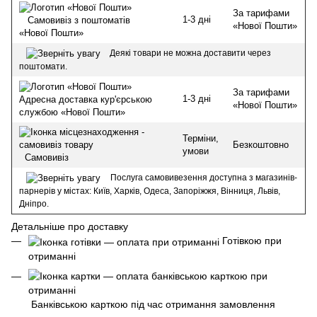
За тарифами
1-3 дні
Самовивіз з поштоматів
«Нової Пошти»
«Нової Пошти»
Деякі товари не можна доставити через
поштомати.
За тарифами
1-3 дні
Адресна доставка кур'єрською
«Нової Пошти»
службою «Нової Пошти»
Терміни,
Безкоштовно
умови
Самовивіз
Послуга самовивезення доступна з магазинів-
парнерів у містах: Київ, Харків, Одеса, Запоріжжя, Вінниця, Львів,
Дніпро.
Детальніше про доставку
Готівкою при
отриманні
Банківською карткою під час отримання замовлення