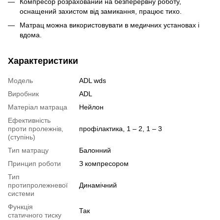
Компресор розрахований на безперервну роботу,
оснащений захистом від замикання, працює тихо.
Матрац можна використовувати в медичних установах і
вдома.
Характеристики
Модель
ADL wds
Виробник
ADL
Матеріал матраца
Нейлон
Ефективність
проти пролежнів,
профілактика
,
1 – 2
,
1 – 3
(ступінь)
Тип матрацу
Балонний
Принцип роботи
З компресором
Тип
протипролежневої
Динамічний
системи
Функція
Так
статичного тиску