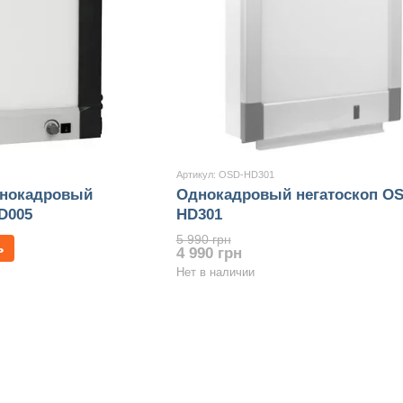
Артикул: OSD-HD301
днокадровый
Однокадровый негатоскоп OS
D005
HD301
5 990 грн
ь
4 990 грн
Нет в наличии