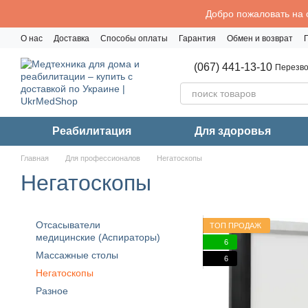
Перейти к основному контенту
Добро пожаловать на 
О нас
Доставка
Способы оплаты
Гарантия
Обмен и возврат
Политика конфиденциальности
(067) 441-13-10
Перезво
Реабилитация
Для здоровья
Главная
Для профессионалов
Негатоскопы
Негатоскопы
Отсасыватели
ТОП ПРОДАЖ
медицинские (Аспираторы)
6
Массажные столы
6
Негатоскопы
Разное