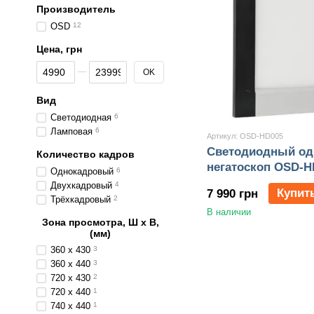
Производитель
OSD
12
Цена, грн
От Цена, грн
До Цена, грн
OK
Вид
Светодиодная
6
Ламповая
6
Артикул: OSD-HD005
Светодиодный о
Количество кадров
негатоскоп OSD-H
Однокадровый
6
Двухкадровый
4
Купит
7 990 грн
Трёхкадровый
2
В наличии
Зона просмотра, Ш х В,
(мм)
360 x 430
3
360 x 440
3
720 x 430
2
720 x 440
1
740 x 440
1