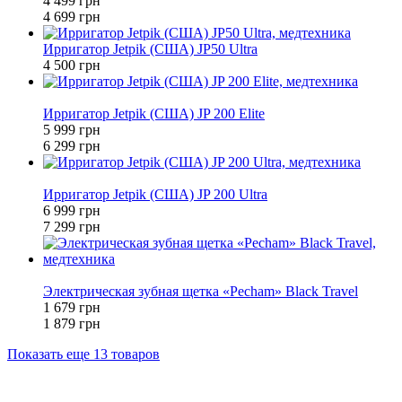
4 499 грн
4 699 грн
Ирригатор Jetpik (США) JP50 Ultra
4 500 грн
−5%
Ирригатор Jetpik (США) JP 200 Elite
5 999 грн
6 299 грн
−4%
Ирригатор Jetpik (США) JP 200 Ultra
6 999 грн
7 299 грн
−11%
Электрическая зубная щетка «Pecham» Black Travel
1 679 грн
1 879 грн
Показать еще 13 товаров