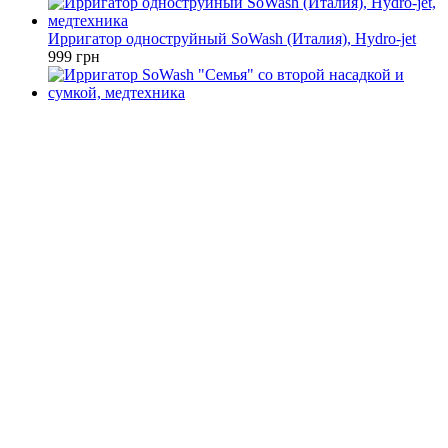
Ирригатор одноструйный SoWash (Италия), Hydro-jet
999 грн