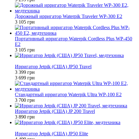
Дорожный ирригатор Waterpik Traveler WP-300 E2
3 105 грн
Портативный ирригатор Waterpik Cordless Plus WP-450
E2
3 105 грн
−8%
Ирригатор Jetpik (США) JP50 Travel
3 399 грн
3 699 грн
Стандартный ирригатор Waterpik Ultra WP-100 E2
3 700 грн
Ирригатор Jetpik (США) JP 200 Travel
3 890 грн
−4%
Ирригатор Jetpik (США) JP50 Elite