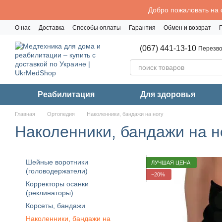
Перейти к основному контенту
Добро пожаловать на 
О нас
Доставка
Способы оплаты
Гарантия
Обмен и возврат
Политика конфиденциальности
(067) 441-13-10
Перезво
Реабилитация
Для здоровья
Главная
Ортопедия
Наколенники, бандажи на ногу
Наколенники, бандажи на н
Шейные воротники
ЛУЧШАЯ ЦЕНА
(головодержатели)
−20%
Корректоры осанки
(реклинаторы)
Корсеты, бандажи
Наколенники, бандажи на