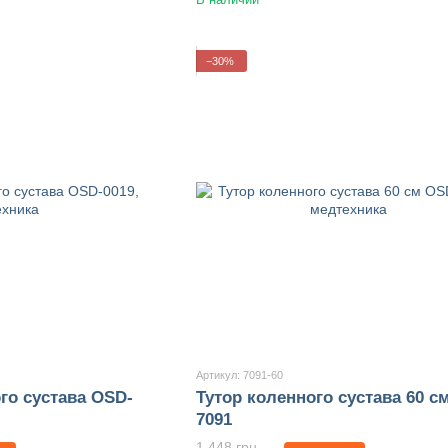
−30%
Артикул: 7091-60
го сустава OSD-
Тутор коленного сустава 60 с
7091
1 448 грн