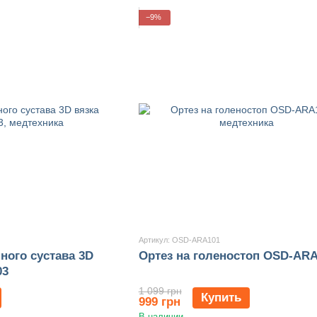
−9%
Артикул: OSD-ARA101
ного сустава 3D
Ортез на голеностоп OSD-AR
03
1 099 грн
Купить
999 грн
В наличии