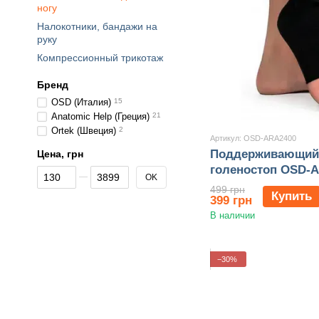
ногу
Налокотники, бандажи на
руку
Компрессионный трикотаж
Бренд
OSD (Италия)
15
Anatomic Help (Греция)
21
Ortek (Швеция)
2
Артикул: OSD-ARA2400
Поддерживающий 
Цена, грн
голеностоп OSD-
От Цена, грн
До Цена, грн
OK
499 грн
Купить
399 грн
В наличии
−30%