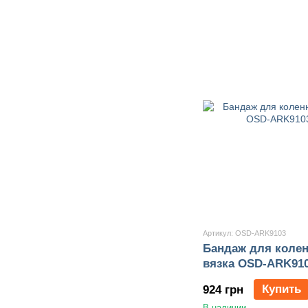
Артикул: OSD-ARK9103
Бандаж для колен
вязка OSD-ARK91
Купить
924 грн
В наличии