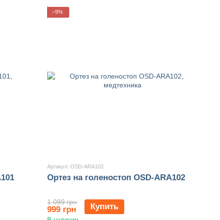
−9%
Артикул: OSD-ARA102
A101
Ортез на голеностоп OSD-ARA102
1 099 грн
Купить
999 грн
В наличии