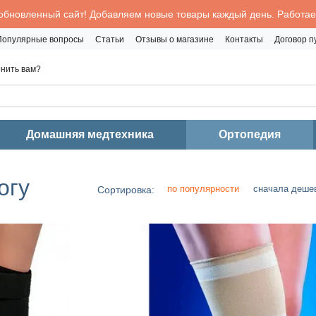
обновленный сайт! Добавляем новые товары каждый день. Работаем
Популярные вопросы
Статьи
Отзывы о магазине
Контакты
Договор 
нить вам?
Домашняя медтехника
Ортопедия
огу
по популярности
сначала деше
Сортировка: