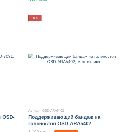
−8%
Артикул: OSD-ARA5402
м OSD-
Поддерживающий бандаж на
голеностоп OSD-ARA5402
1 199 грн