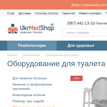
Перейти к основному контенту
Добро пожаловать на 
О нас
Доставка
Способы оплаты
Гарантия
Обмен и возврат
Политика конфиденциальности
(067) 441-13-10
Перезво
Реабилитация
Для здоровья
Главная
Реабилитация
Оборудование для туалета
Оборудование для туалета
Для лежачих больных
−20%
Лечение и профилактика
пролежней
Инвалидные коляски
Помощь при ходьбе