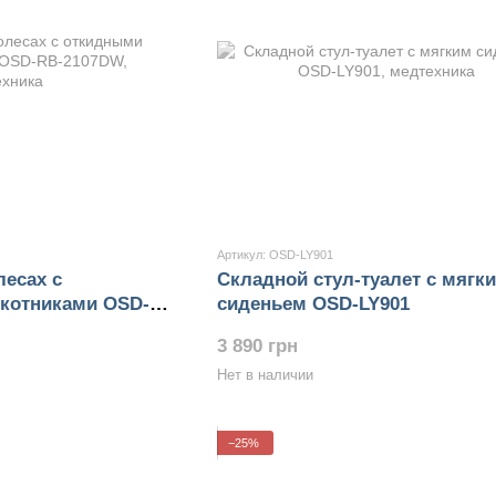
Артикул: OSD-LY901
лесах с
Складной стул-туалет с мягк
котниками OSD-
сиденьем OSD-LY901
3 890 грн
Нет в наличии
−25%