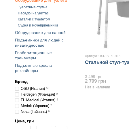
Оборудование для туалета
Туалетные стулья
Насадки на унитаз
Каталки с туалетом
Судна и мочеприемники
Оборудование для ванной
Подъемники для людей с
инвалидностью
Реабилитационные
Артикул: OSD-BL710113
тренажеры
Стальной стул-ту
Подъемные кресла
реклайнеры
3 499 грн
2 799 грн
Бренд
Нет в наличии
OSD (Италия)
50
Herdegen (Франция)
9
FL Medical (Италия)
4
Medok (Украина)
7
Nova (Тайвань)
6
Цена, грн
От Цена, грн
До Цена, грн