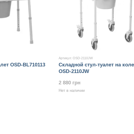
Артикул: OSD-2110JW
алет OSD-BL710113
Складной стул-туалет на коле
OSD-2110JW
2 880 грн
Нет в наличии