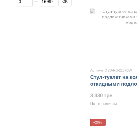
OK
Артикул: OSD-RB-2107DW
Стул-туалет на ко
откидными подло
RB-2107DW
3 330 грн
Нет в наличии
−20%