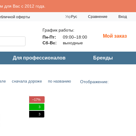
 для Вас с 2012 года.
Сравнение
Укр
Рус
Вход
публичной оферты
График работы:
Мой заказ
Пн-Пт:
09:00–18:00
Сб-Вс:
выходные
Для профессионалов
Бренды
вле
сначала дороже
по названию
Отображение:
−17%
3
3