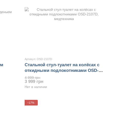
Артикул: OSD-2107D
им
Стальной стул-туалет на колёсах с
откидными подлокотниками OSD-
2107D
4 999 грн
3 999 грн
Нет в наличии
−17%