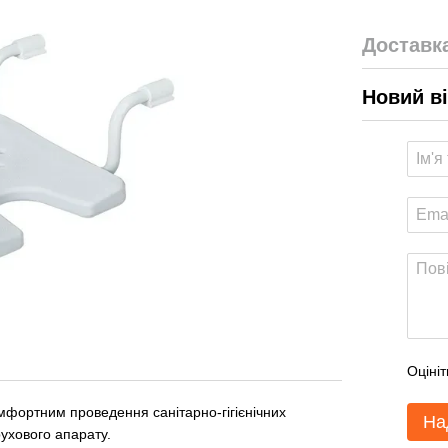
Доставк
Новий в
Оцініт
омфортним проведення санітарно-гігієнічних
На
ухового апарату.