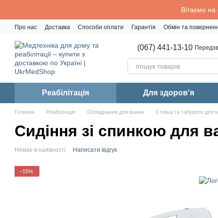
Перейти до основного контенту
Вітаємо на
Про нас
Доставка
Способи оплати
Гарантія
Обмін та повернен
Політика конфіденційності
(067) 441-13-10
Передзв
Реабiлiтацiя
Для здоров'я
Головна
Реабiлiтацiя
Обладнання для ванни
Стільці та табурети для 
Сидіння зі спинкою для в
Немає в наявності
Написати відгук
−15%