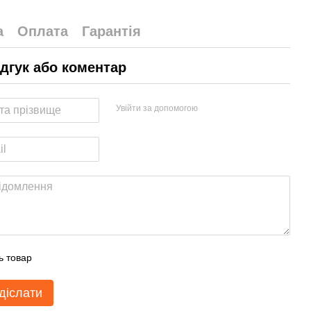
а
Оплата
Гарантія
ідгук або коментар
Увійти за допомогою
ь товар
діслати