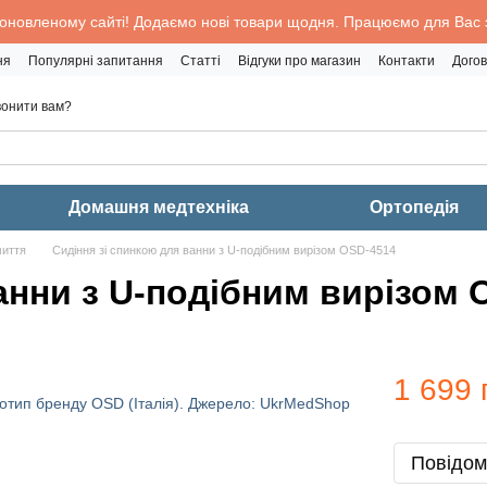
 оновленому сайті! Додаємо нові товари щодня. Працюємо для Вас з
ня
Популярні запитання
Статті
Відгуки про магазин
Контакти
Догов
онити вам?
Домашня медтехніка
Ортопедія
миття
Сидіння зі спинкою для ванни з U-подібним вирізом OSD-4514
анни з U-подібним вирізом 
1 699 
Повідом