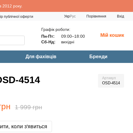
 2012 року.
Порівняння
Укр
Рус
Вхід
ір публічної оферти
Графік роботи:
Мій кошик
Пн-Пт:
09:00–18:00
Сб-Нд:
вихідні
Для фахівців
Бренди
OSD-4514
Артикул
OSD-4514
грн
1 999 грн
ити, коли з'явиться