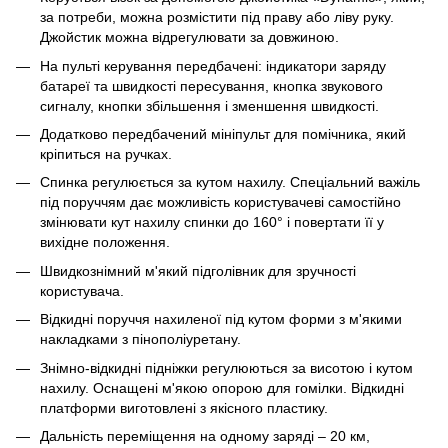
за потреби, можна розмістити під праву або ліву руку.
Джойстик можна відрегулювати за довжиною.
На пульті керування передбачені: індикатори заряду
батареї та швидкості пересування, кнопка звукового
сигналу, кнопки збільшення і зменшення швидкості.
Додатково передбачений мініпульт для помічника, який
кріпиться на ручках.
Спинка регулюється за кутом нахилу. Спеціальний важіль
під поруччям дає можливість користувачеві самостійно
змінювати кут нахилу спинки до 160° і повертати її у
вихідне положення.
Швидкознімний м'який підголівник для зручності
користувача.
Відкидні поруччя нахиленої під кутом форми з м'якими
накладками з пінополіуретану.
Знімно-відкидні підніжки регулюються за висотою і кутом
нахилу. Оснащені м'якою опорою для гомілки. Відкидні
платформи виготовлені з якісного пластику.
Дальність переміщення на одному заряді – 20 км,