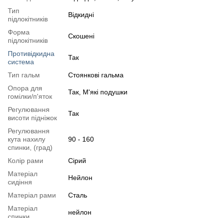
Тип
Відкидні
підлокітників
Форма
Скошені
підлокітників
Противідкидна
Так
система
Тип гальм
Стоянкові гальма
Опора для
Так, М'які подушки
гомілки/п'яток
Регулювання
Так
висоти підніжок
Регулювання
кута нахилу
90 - 160
спинки, (град)
Колір рами
Сірий
Матеріал
Нейлон
сидіння
Матеріал рами
Сталь
Матеріал
нейлон
спинки