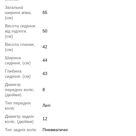
Загальна
ширина візка,
65
(см)
Висота сидіння
від підлоги,
50
(см)
Висота спинки,
42
(см)
Ширина
44
сидіння, (см)
Глибина
43
сидіння, (см)
Діаметр
передніх коліс,
8
(дюйми)
Тип передніх
Литі
коліс
Діаметр задніх
12
коліс, (дюйми)
Тип задніх коліс
Пневматичні