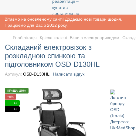
Вітаємо на оновленому сайті! Додаємо нові товари щодня.
Працюємо для Вас з 2012 року.
Реабiлiтацiя
Крісла колісні
Візки з електроприводом
Склада
Складаний електровізок з
розкладною спинкою та
підголовником OSD-D130HL
Артикул:
OSD-D130HL
Написати відгук
КРАЩА ЦІНА
−8%
12
12