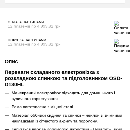
ОПЛАТА ЧАСТИНАМИ
12 платежів по 4 999.92 грн
ПОКУПКА ЧАСТИНАМИ
12 платежів по 4 999.92 грн
Опис
Переваги складаного електровізка з
розкладною спинкою та підголовником OSD-
D130HL
Маневрений електровізок підходить для домашнього і
вуличного користування.
Рама виготовлена з міцної сталі.
Матеріал оббивки сидіння та спинки – нейлон зі знімними
накладками із сітчастого акрилу та поролону.
Керується візок за допомогою джойстика «Dynamic», який,