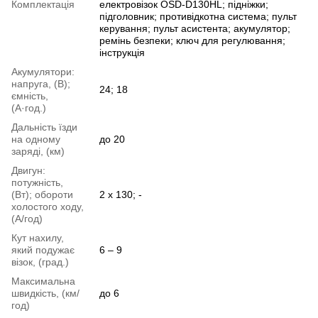
Комплектація
електровізок OSD-D130HL; підніжки;
підголовник; противідкотна система; пульт
керування; пульт асистента; акумулятор;
ремінь безпеки; ключ для регулювання;
інструкція
Акумулятори:
напруга, (В);
24; 18
ємність,
(А·год.)
Дальність їзди
на одному
до 20
заряді, (км)
Двигун:
потужність,
(Вт); обороти
2 х 130; -
холостого ходу,
(А/год)
Кут нахилу,
який подужає
6 – 9
візок, (град.)
Максимальна
швидкість, (км/
до 6
год)