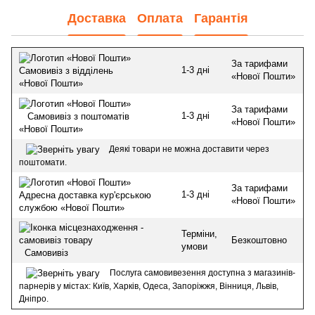
Доставка
Оплата
Гарантія
За тарифами
1-3 дні
Самовивіз з відділень
«Нової Пошти»
«Нової Пошти»
За тарифами
1-3 дні
Самовивіз з поштоматів
«Нової Пошти»
«Нової Пошти»
Деякі товари не можна доставити через
поштомати.
За тарифами
1-3 дні
Адресна доставка кур'єрською
«Нової Пошти»
службою «Нової Пошти»
Терміни,
Безкоштовно
умови
Самовивіз
Послуга самовивезення доступна з магазинів-
парнерів у містах: Київ, Харків, Одеса, Запоріжжя, Вінниця, Львів,
Дніпро.