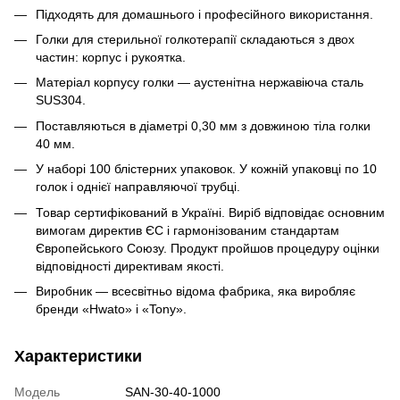
Підходять для домашнього і професійного використання.
Голки для стерильної голкотерапії складаються з двох
частин: корпус і рукоятка.
Матеріал корпусу голки — аустенітна нержавіюча сталь
SUS304.
Поставляються в діаметрі 0,30 мм з довжиною тіла голки
40 мм.
У наборі 100 блістерних упаковок. У кожній упаковці по 10
голок і однієї направляючої трубці.
Товар сертифікований в Україні. Виріб відповідає основним
вимогам директив ЄС і гармонізованим стандартам
Європейського Союзу. Продукт пройшов процедуру оцінки
відповідності директивам якості.
Виробник — всесвітньо відома фабрика, яка виробляє
бренди «Hwato» і «Tony».
Характеристики
Модель
SAN-30-40-1000