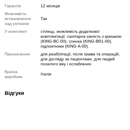
Гарантія
12 місяців
Можливість
встановлення
Так
над унітазом
У комплекті
стілець; можливість додаткової
комплектації: санітарна ємність з кришкою
(KING-BC-00), спинка (KING-BR1-00),
підлокітники (KING-A-00).
Призначення
для реабілітації
,
після травм та операцій
,
для догляду за пацієнтами
,
для людей
похилого віку і ослаблених
Країна
Італія
виробник
Відгуки