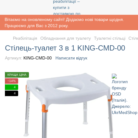
Вітаємо на оновленому сайті! Додаємо нові товари щодня.
Працюємо для Вас з 2012 року.
Реабiлiтацiя
Обладнання для туалету
Туалетні стільці
Стіл
Стілець-туалет 3 в 1 KING-CMD-00
Артикул:
KING-CMD-00
Написати відгук
КРАЩА ЦІНА
−14%
4
4