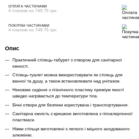
ОПЛАТА ЧАСТИНАМИ
4 платежі по 749.75 грн
ПОКУПКА ЧАСТИНАМИ
4 платежі по 749.75 грн
Опис
Практичний стілець-табурет з отвором для санітарної
ємності.
Стілець-туалет можна використовувати як стілець для
ванної та душу, а також встановлювати над унітазом.
Нековзке сидіння з гігієнічного пластику преміум якості
швидко нагрівається до температури тіла.
Бічні отвори для безпеки користувача і транспортування.
Санітарна ємність з кришкою виготовлена з гіпоалергенної
пластмаси.
Ніжки стільця виготовлені з легкого і міцного анодованого
алюмінію.