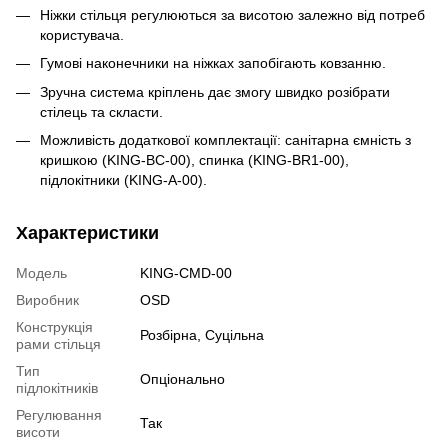
Ніжки стільця регулюються за висотою залежно від потреб
користувача.
Гумові наконечники на ніжках запобігають ковзанню.
Зручна система кріплень дає змогу швидко розібрати
стілець та скласти.
Можливість додаткової комплектації: санітарна ємність з
кришкою (KING-BC-00), спинка (KING-BR1-00),
підлокітники (KING-A-00).
Характеристики
Модель
KING-CMD-00
Виробник
OSD
Конструкція
Розбірна, Суцільна
рами стільця
Тип
Опціонально
підлокітників
Регулювання
Так
висоти