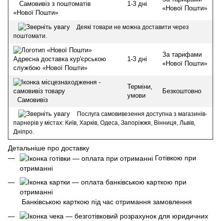
1-3 дні
Самовивіз з поштоматів
«Нової Пошти»
«Нової Пошти»
Деякі товари не можна доставити через
поштомати.
За тарифами
1-3 дні
Адресна доставка кур'єрською
«Нової Пошти»
службою «Нової Пошти»
Терміни,
Безкоштовно
умови
Самовивіз
Послуга самовивезення доступна з магазинів-
парнерів у містах: Київ, Харків, Одеса, Запоріжжя, Вінниця, Львів,
Дніпро.
Детальніше про доставку
Готівкою при
отриманні
Банківською карткою під час отримання замовлення