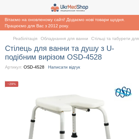
Вітаємо на оновленому сайті! Додаємо нові товари щодня.
Працюємо для Вас з 2012 року.
Реабiлiтацiя
Обладнання для ванни
Стільці та табурети дл
Стілець для ванни та душу з U-
подібним вирізом OSD-4528
Артикул:
OSD-4528
Написати відгук
−29%